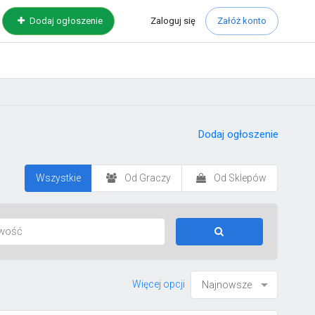
Zaloguj
się
Dodaj ogłoszenie
Załóż konto
Dodaj ogłoszenie
Wszystkie
Od Graczy
Od Sklepów
Więcej opcji