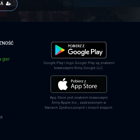
JA
CZNOŚĆ
 gier
Google Play i logo Google Play są znakami
towarowymi firmy Google LLC.
App Store jest znakiem towarowym
firmy Apple Inc., zastrzeżonym w
Stanach Zjednoczonych i innych krajach.
na