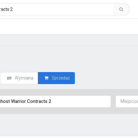
Wymiana
Sprzedaż