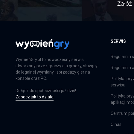
Załóż 
SERWIS
Regulamin s
WymieńGry.pl to nowoczesny serwis
stworzony przez graczy dla graczy, służący
Regulamin ap
do legalnej wymiany i sprzedaży gier na
konsole oraz PC.
Polityka pry
serwisu
Dołącz do społeczności już dziś!
Polityka pry
Zobacz jak to działa
aplikacji mob
Centrum p
O nas