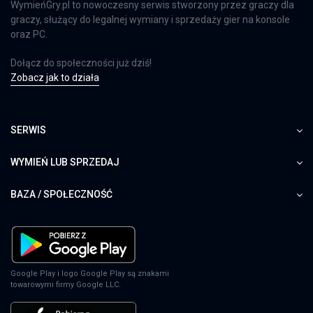
WymieńGry.pl to nowoczesny serwis stworzony przez graczy dla
graczy, służący do legalnej wymiany i sprzedaży gier na konsole
oraz PC.
Dołącz do społeczności już dziś!
Zobacz jak to działa
SERWIS
WYMIEŃ LUB SPRZEDAJ
BAZA / SPOŁECZNOŚĆ
Google Play i logo Google Play są znakami
towarowymi firmy Google LLC.