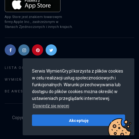
App Store jest znakiem towarowym
firmy Apple Inc., zastrzeżonym w
Stanach Zjednoczonych i innych krajach.
Szukaj gier
LISTA OGŁOSZEŃ:
Serwis WymieńGry.pl korzysta z plików cookies
w celu realizacji usług społecznościowych i
Dodaj ogłoszenie
WYMIEŃ GRY:
funkcjonalnych. Warunki przechowywania lub
Weryfikacja konta
dostępu do plików cookies można określić w
BE AWESOME:
ustawieniach przeglądarki internetowej.
Dowiedz się więcej
Copyright © 2019 - 2026
WymieńGry.pl
Wszystkie prawa
Akceptuję
zastrzeżone
v2.8.3