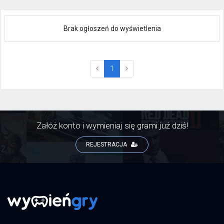
Brak ogłoszeń do wyświetlenia
(current)
1
Załóż konto i wymieniaj się grami już dziś!
REJESTRACJA