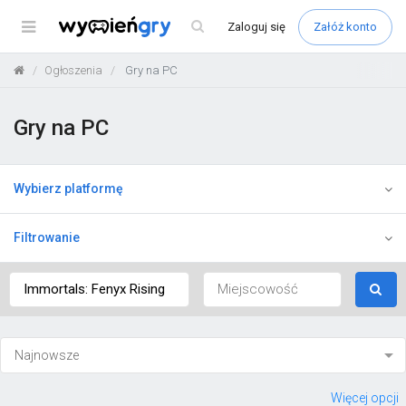
Menu
Zaloguj
się
Załóż konto
Ogłoszenia
Gry na PC
Gry na PC
Wybierz platformę
Filtrowanie
Więcej opcji