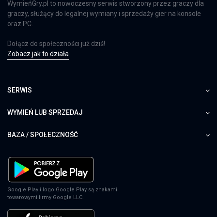
WymieńGry.pl to nowoczesny serwis stworzony przez graczy dla
graczy, służący do legalnej wymiany i sprzedaży gier na konsole
oraz PC.
Dołącz do społeczności już dziś!
Zobacz jak to działa
SERWIS
WYMIEŃ LUB SPRZEDAJ
BAZA / SPOŁECZNOŚĆ
Google Play i logo Google Play są znakami
towarowymi firmy Google LLC.