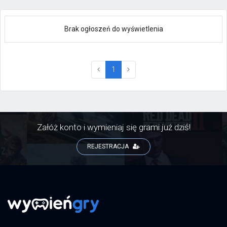
Brak ogłoszeń do wyświetlenia
(current)
1
Załóż konto i wymieniaj się grami już dziś!
REJESTRACJA