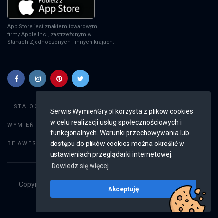
App Store jest znakiem towarowym
firmy Apple Inc., zastrzeżonym w
Stanach Zjednoczonych i innych krajach.
Szukaj gier
LISTA OGŁOSZEŃ:
Serwis WymieńGry.pl korzysta z plików cookies
w celu realizacji usług społecznościowych i
Dodaj ogłoszenie
WYMIEŃ GRY:
funkcjonalnych. Warunki przechowywania lub
Weryfikacja konta
dostępu do plików cookies można określić w
BE AWESOME:
ustawieniach przeglądarki internetowej.
Dowiedz się więcej
Copyright © 2019 - 2026
WymieńGry.pl
Wszystkie prawa
Akceptuję
zastrzeżone
v2.8.4