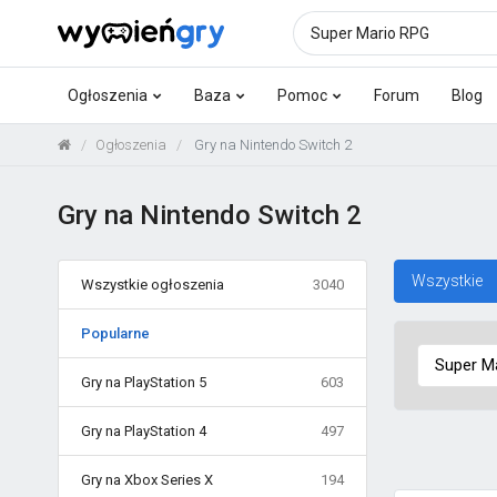
Ogłoszenia
Baza
Pomoc
Forum
Blog
Ogłoszenia
Gry na Nintendo Switch 2
Gry na Nintendo Switch 2
Wszystkie
Wszystkie ogłoszenia
3040
Popularne
Gry na PlayStation 5
603
Gry na PlayStation 4
497
Gry na Xbox Series X
194