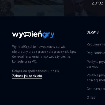
Załóż 
SERWIS
Regulamin s
WymieńGry.pl to nowoczesny serwis
stworzony przez graczy dla graczy, służący
Regulamin ap
do legalnej wymiany i sprzedaży gier na
konsole oraz PC.
Polityka pry
serwisu
Dołącz do społeczności już dziś!
Polityka pry
Zobacz jak to działa
aplikacji mob
Centrum p
O nas