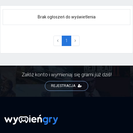
Brak ogłoszeń do wyświetlenia
(current)
1
Załóż konto i wymieniaj się grami już dziś!
REJESTRACJA