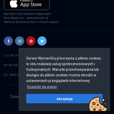
App Store jest znakiem towarowym
firmy Apple Inc., zastrzeżonym w
Stanach Zjednoczonych i innych krajach.
Szukaj gier
LISTA OGŁOSZEŃ:
Serwis WymieńGry.pl korzysta z plików cookies
w celu realizacji usług społecznościowych i
Dodaj ogłoszenie
WYMIEŃ GRY:
funkcjonalnych. Warunki przechowywania lub
Weryfikacja konta
dostępu do plików cookies można określić w
BE AWESOME:
ustawieniach przeglądarki internetowej.
Dowiedz się więcej
Copyright © 2019 - 2026
WymieńGry.pl
Wszystkie prawa
Akceptuję
zastrzeżone
v2.8.3