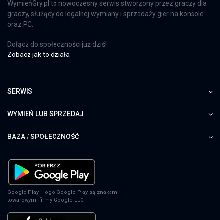
WymieńGry.pl to nowoczesny serwis stworzony przez graczy dla
graczy, służący do legalnej wymiany i sprzedaży gier na konsole
oraz PC.
Dołącz do społeczności już dziś!
Zobacz jak to działa
SERWIS
WYMIEŃ LUB SPRZEDAJ
BAZA / SPOŁECZNOŚĆ
Google Play i logo Google Play są znakami
towarowymi firmy Google LLC.