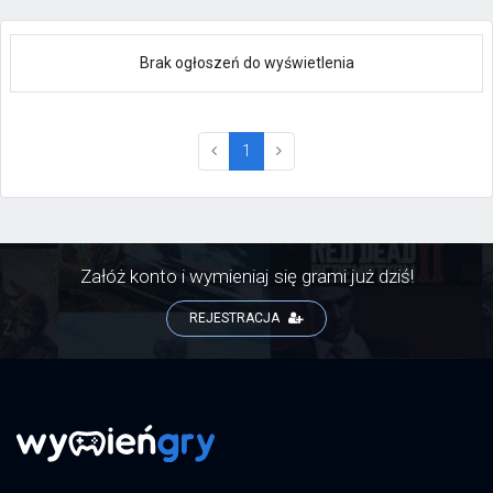
Brak ogłoszeń do wyświetlenia
(current)
1
Załóż konto i wymieniaj się grami już dziś!
REJESTRACJA