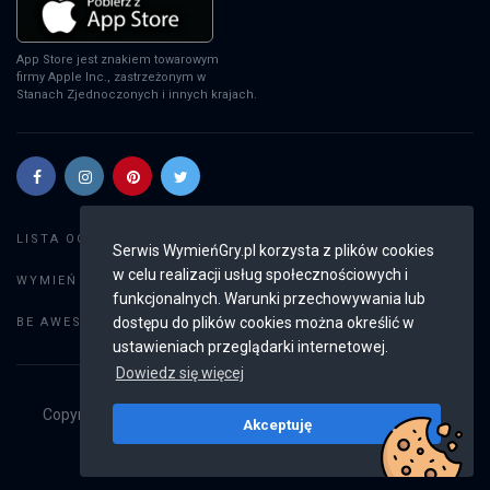
App Store jest znakiem towarowym
firmy Apple Inc., zastrzeżonym w
Stanach Zjednoczonych i innych krajach.
Szukaj gier
LISTA OGŁOSZEŃ:
Serwis WymieńGry.pl korzysta z plików cookies
w celu realizacji usług społecznościowych i
Dodaj ogłoszenie
WYMIEŃ GRY:
funkcjonalnych. Warunki przechowywania lub
Weryfikacja konta
dostępu do plików cookies można określić w
BE AWESOME:
ustawieniach przeglądarki internetowej.
Dowiedz się więcej
Copyright © 2019 - 2026
WymieńGry.pl
Wszystkie prawa
Akceptuję
zastrzeżone
v2.8.4