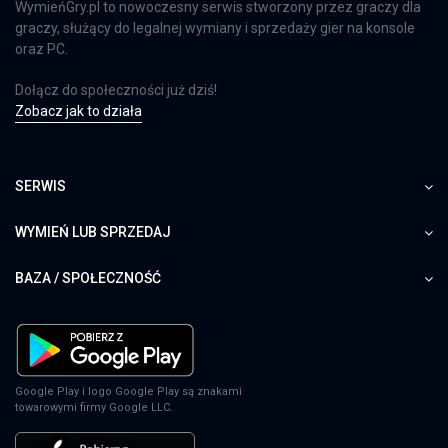
WymieńGry.pl to nowoczesny serwis stworzony przez graczy dla
graczy, służący do legalnej wymiany i sprzedaży gier na konsole
oraz PC.
Dołącz do społeczności już dziś!
Zobacz jak to działa
SERWIS
WYMIEŃ LUB SPRZEDAJ
BAZA / SPOŁECZNOŚĆ
Google Play i logo Google Play są znakami
towarowymi firmy Google LLC.