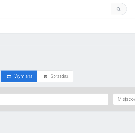
Wymiana
Sprzedaż