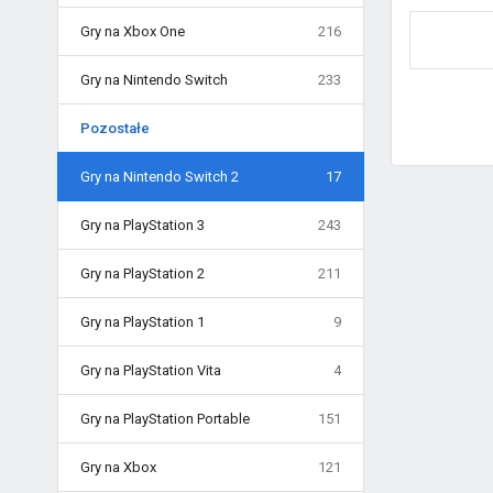
Gry na Xbox One
216
Gry na Nintendo Switch
233
Pozostałe
Gry na Nintendo Switch 2
17
Gry na PlayStation 3
243
Gry na PlayStation 2
211
Gry na PlayStation 1
9
Gry na PlayStation Vita
4
Gry na PlayStation Portable
151
Gry na Xbox
121