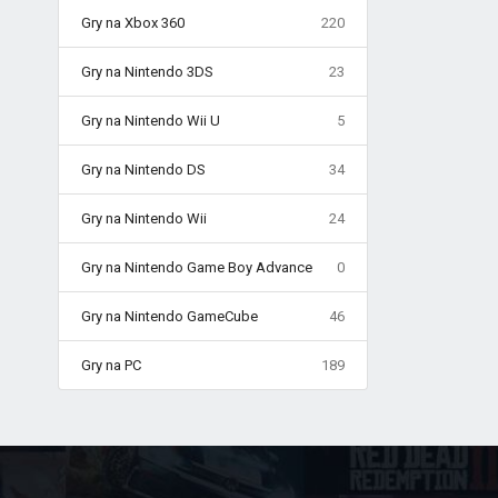
Gry na Xbox 360
220
Gry na Nintendo 3DS
23
Gry na Nintendo Wii U
5
Gry na Nintendo DS
34
Gry na Nintendo Wii
24
Gry na Nintendo Game Boy Advance
0
Gry na Nintendo GameCube
46
Gry na PC
189