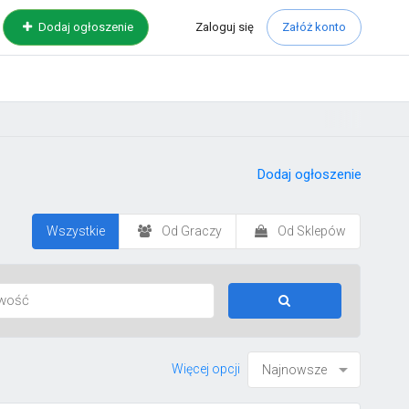
Zaloguj
się
Dodaj ogłoszenie
Załóż konto
Dodaj ogłoszenie
Wszystkie
Od Graczy
Od Sklepów
Więcej opcji