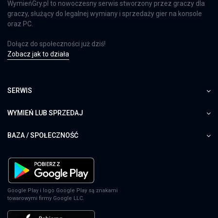
WymieńGry.pl to nowoczesny serwis stworzony przez graczy dla
graczy, służący do legalnej wymiany i sprzedaży gier na konsole
oraz PC.
Dołącz do społeczności już dziś!
Zobacz jak to działa
SERWIS
WYMIEŃ LUB SPRZEDAJ
BAZA / SPOŁECZNOŚĆ
Google Play i logo Google Play są znakami
towarowymi firmy Google LLC.