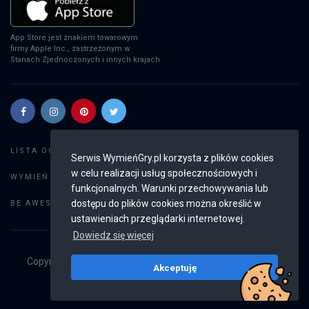
App Store jest znakiem towarowym
firmy Apple Inc., zastrzeżonym w
Stanach Zjednoczonych i innych krajach.
Szukaj gier
LISTA OGŁOSZEŃ:
Serwis WymieńGry.pl korzysta z plików cookies
w celu realizacji usług społecznościowych i
Dodaj ogłoszenie
WYMIEŃ GRY:
funkcjonalnych. Warunki przechowywania lub
Weryfikacja konta
dostępu do plików cookies można określić w
BE AWESOME:
ustawieniach przeglądarki internetowej.
Dowiedz się więcej
Copyright © 2019 - 2026
WymieńGry.pl
Wszystkie prawa
Akceptuję
zastrzeżone
v2.8.4