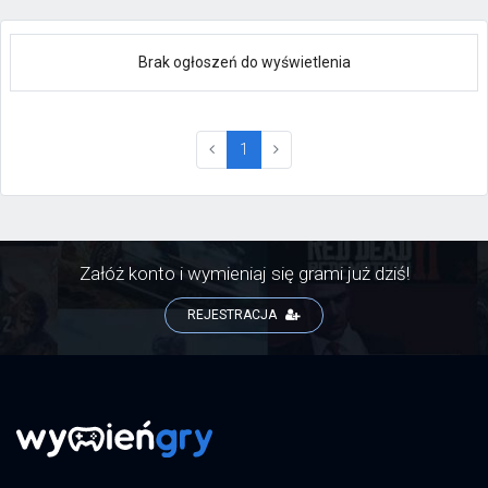
Brak ogłoszeń do wyświetlenia
(current)
1
Załóż konto i wymieniaj się grami już dziś!
REJESTRACJA