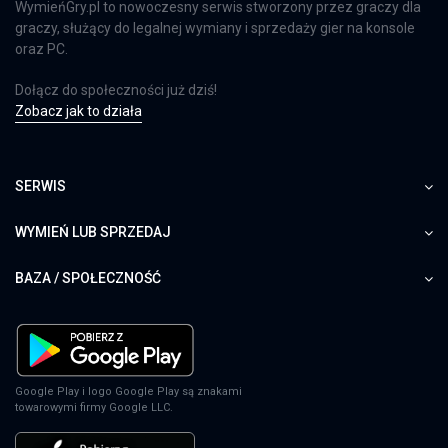
WymieńGry.pl to nowoczesny serwis stworzony przez graczy dla
graczy, służący do legalnej wymiany i sprzedaży gier na konsole
oraz PC.
Dołącz do społeczności już dziś!
Zobacz jak to działa
SERWIS
WYMIEŃ LUB SPRZEDAJ
BAZA / SPOŁECZNOŚĆ
Google Play i logo Google Play są znakami
towarowymi firmy Google LLC.