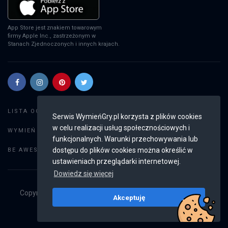
App Store jest znakiem towarowym
firmy Apple Inc., zastrzeżonym w
Stanach Zjednoczonych i innych krajach.
Szukaj gier
LISTA OGŁOSZEŃ:
Serwis WymieńGry.pl korzysta z plików cookies
w celu realizacji usług społecznościowych i
Dodaj ogłoszenie
WYMIEŃ GRY:
funkcjonalnych. Warunki przechowywania lub
Weryfikacja konta
dostępu do plików cookies można określić w
BE AWESOME:
ustawieniach przeglądarki internetowej.
Dowiedz się więcej
Copyright © 2019 - 2026
WymieńGry.pl
Wszystkie prawa
Akceptuję
zastrzeżone
v2.8.4