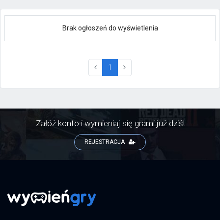
Brak ogłoszeń do wyświetlenia
(current)
1
Załóż konto i wymieniaj się grami już dziś!
REJESTRACJA