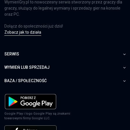
WymieńGry.pl to nowoczesny serwis stworzony przez graczy dla
graczy, służący do legalnej wymiany i sprzedaży gier na konsole
oraz PC.
Dołącz do społeczności już dziś!
Zobacz jak to działa
SERWIS
WYMIEŃ LUB SPRZEDAJ
BAZA / SPOŁECZNOŚĆ
Google Play i logo Google Play są znakami
towarowymi firmy Google LLC.