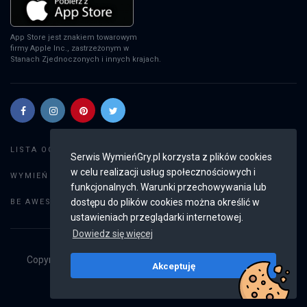
App Store jest znakiem towarowym
firmy Apple Inc., zastrzeżonym w
Stanach Zjednoczonych i innych krajach.
Szukaj gier
LISTA OGŁOSZEŃ:
Serwis WymieńGry.pl korzysta z plików cookies
w celu realizacji usług społecznościowych i
Dodaj ogłoszenie
WYMIEŃ GRY:
funkcjonalnych. Warunki przechowywania lub
Weryfikacja konta
dostępu do plików cookies można określić w
BE AWESOME:
ustawieniach przeglądarki internetowej.
Dowiedz się więcej
Copyright © 2019 - 2026
WymieńGry.pl
Wszystkie prawa
Akceptuję
zastrzeżone
v2.8.4