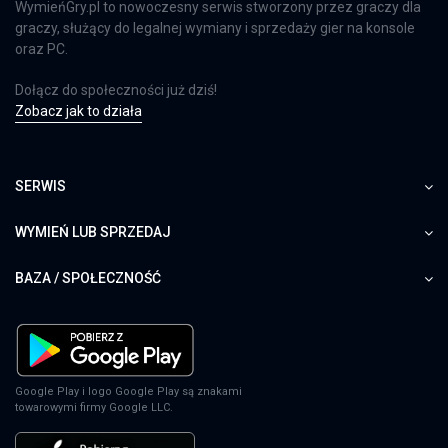
WymieńGry.pl to nowoczesny serwis stworzony przez graczy dla
graczy, służący do legalnej wymiany i sprzedaży gier na konsole
oraz PC.
Dołącz do społeczności już dziś!
Zobacz jak to działa
SERWIS
WYMIEŃ LUB SPRZEDAJ
BAZA / SPOŁECZNOŚĆ
Google Play i logo Google Play są znakami
towarowymi firmy Google LLC.