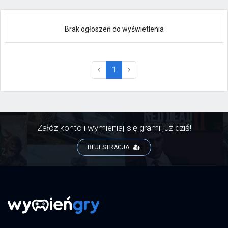
Brak ogłoszeń do wyświetlenia
(current)
1
Załóż konto i wymieniaj się grami już dziś!
REJESTRACJA