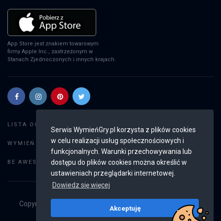
App Store jest znakiem towarowym
firmy Apple Inc., zastrzeżonym w
Stanach Zjednoczonych i innych krajach.
Szukaj gier
LISTA OGŁOSZEŃ:
Serwis WymieńGry.pl korzysta z plików cookies
w celu realizacji usług społecznościowych i
Dodaj ogłoszenie
WYMIEŃ GRY:
funkcjonalnych. Warunki przechowywania lub
Weryfikacja konta
dostępu do plików cookies można określić w
BE AWESOME:
ustawieniach przeglądarki internetowej.
Dowiedz się więcej
Copyright © 2019 - 2026
WymieńGry.pl
Wszystkie prawa
Akceptuję
zastrzeżone
v2.8.2