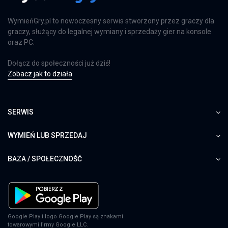
WymieńGry.pl to nowoczesny serwis stworzony przez graczy dla
graczy, służący do legalnej wymiany i sprzedaży gier na konsole
oraz PC.
Dołącz do społeczności już dziś!
Zobacz jak to działa
SERWIS
WYMIEŃ LUB SPRZEDAJ
BAZA / SPOŁECZNOŚĆ
Google Play i logo Google Play są znakami
towarowymi firmy Google LLC.