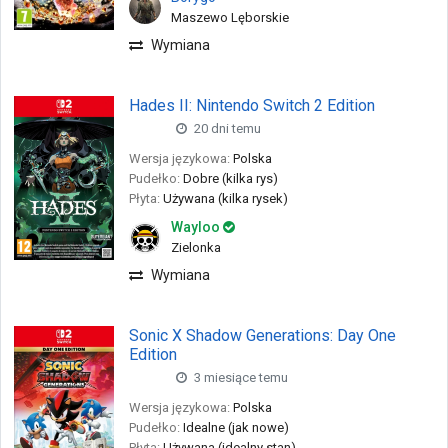
Maszewo Lęborskie
Wymiana
Hades II: Nintendo Switch 2 Edition
20 dni temu
NS2
Wersja językowa:
Polska
Pudełko:
Dobre (kilka rys)
Płyta:
Używana (kilka rysek)
Wayloo
Zielonka
Wymiana
Sonic X Shadow Generations: Day One
Edition
3 miesiące temu
NS2
Wersja językowa:
Polska
Pudełko:
Idealne (jak nowe)
Płyta:
Używana (idealny stan)