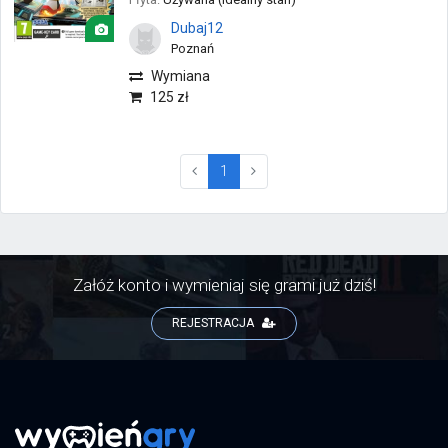
Dubaj12
Poznań
Wymiana
125 zł
(current)
1
Załóż konto i wymieniaj się grami już dziś!
REJESTRACJA