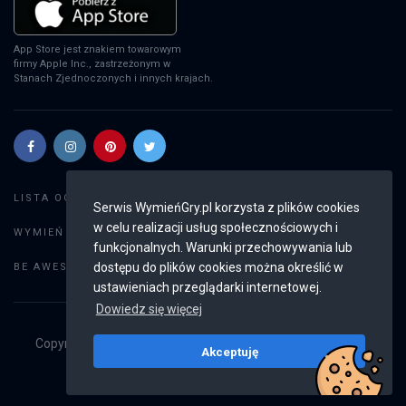
App Store jest znakiem towarowym
firmy Apple Inc., zastrzeżonym w
Stanach Zjednoczonych i innych krajach.
Szukaj gier
LISTA OGŁOSZEŃ:
Serwis WymieńGry.pl korzysta z plików cookies
w celu realizacji usług społecznościowych i
Dodaj ogłoszenie
WYMIEŃ GRY:
funkcjonalnych. Warunki przechowywania lub
Weryfikacja konta
dostępu do plików cookies można określić w
BE AWESOME:
ustawieniach przeglądarki internetowej.
Dowiedz się więcej
Copyright © 2019 - 2026
WymieńGry.pl
Wszystkie prawa
Akceptuję
zastrzeżone
v2.8.2