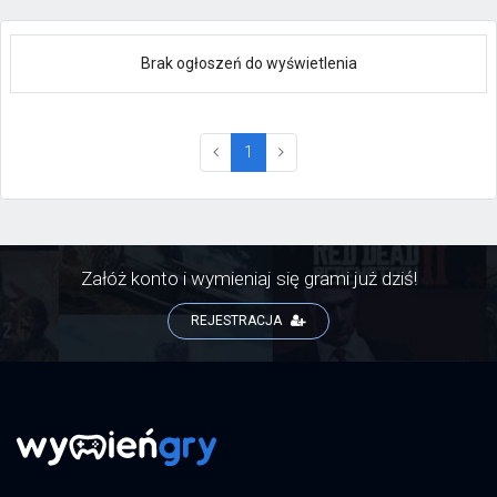
Brak ogłoszeń do wyświetlenia
(current)
1
Załóż konto i wymieniaj się grami już dziś!
REJESTRACJA