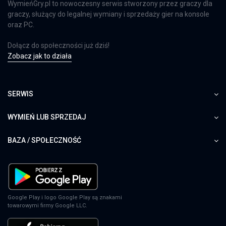
WymieńGry.pl to nowoczesny serwis stworzony przez graczy dla
graczy, służący do legalnej wymiany i sprzedaży gier na konsole
oraz PC.
Dołącz do społeczności już dziś!
Zobacz jak to działa
SERWIS
WYMIEŃ LUB SPRZEDAJ
BAZA / SPOŁECZNOŚĆ
Google Play i logo Google Play są znakami
towarowymi firmy Google LLC.