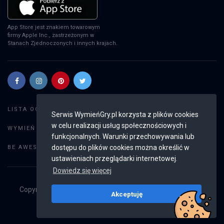
App Store jest znakiem towarowym
firmy Apple Inc., zastrzeżonym w
Stanach Zjednoczonych i innych krajach.
Szukaj gier
LISTA OGŁOSZEŃ:
Serwis WymieńGry.pl korzysta z plików cookies
w celu realizacji usług społecznościowych i
Dodaj ogłoszenie
WYMIEŃ GRY:
funkcjonalnych. Warunki przechowywania lub
Weryfikacja konta
dostępu do plików cookies można określić w
BE AWESOME:
ustawieniach przeglądarki internetowej.
Dowiedz się więcej
Copyright © 2019 - 2026
WymieńGry.pl
Wszystkie prawa
Akceptuję
zastrzeżone
v2.8.4