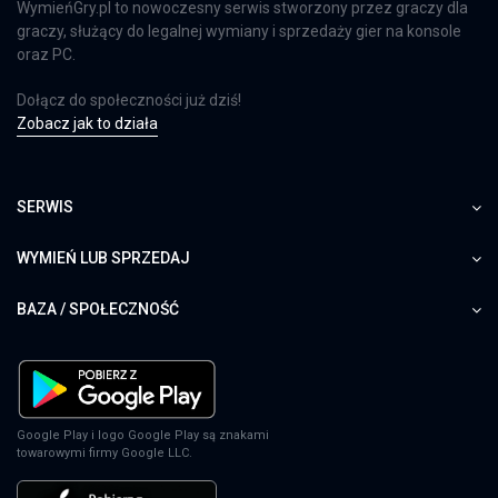
WymieńGry.pl to nowoczesny serwis stworzony przez graczy dla
graczy, służący do legalnej wymiany i sprzedaży gier na konsole
oraz PC.
Dołącz do społeczności już dziś!
Zobacz jak to działa
SERWIS
WYMIEŃ LUB SPRZEDAJ
BAZA / SPOŁECZNOŚĆ
Google Play i logo Google Play są znakami
towarowymi firmy Google LLC.