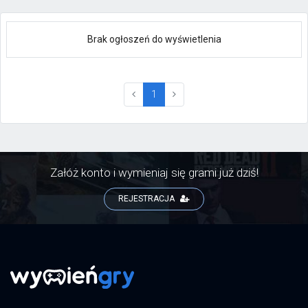
Brak ogłoszeń do wyświetlenia
(current)
1
Załóż konto i wymieniaj się grami już dziś!
REJESTRACJA