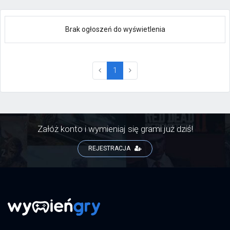
Brak ogłoszeń do wyświetlenia
(current)
1
Załóż konto i wymieniaj się grami już dziś!
REJESTRACJA