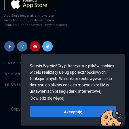
App Store jest znakiem towarowym
firmy Apple Inc., zastrzeżonym w
Stanach Zjednoczonych i innych krajach.
Szukaj gier
LISTA OGŁOSZEŃ:
Serwis WymieńGry.pl korzysta z plików cookies
w celu realizacji usług społecznościowych i
Dodaj ogłoszenie
WYMIEŃ GRY:
funkcjonalnych. Warunki przechowywania lub
Weryfikacja konta
dostępu do plików cookies można określić w
BE AWESOME:
ustawieniach przeglądarki internetowej.
Dowiedz się więcej
Copyright © 2019 - 2026
WymieńGry.pl
Wszystkie prawa
Akceptuję
zastrzeżone
v2.8.4