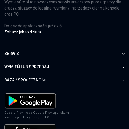
WymieńGry.pl to nowoczesny serwis stworzony przez graczy dla
graczy, służący do legalnej wymiany i sprzedaży gier na konsole
oraz PC.
Dołącz do społeczności już dziś!
Zobacz jak to działa
SERWIS
WYMIEŃ LUB SPRZEDAJ
BAZA / SPOŁECZNOŚĆ
Google Play i logo Google Play są znakami
towarowymi firmy Google LLC.