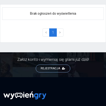
Brak ogłoszeń do wyświetlenia
(current)
1
Załóż konto i wymieniaj się grami już dziś!
REJESTRACJA