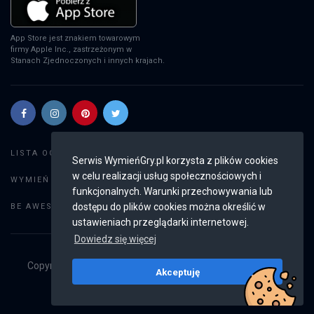
App Store jest znakiem towarowym
firmy Apple Inc., zastrzeżonym w
Stanach Zjednoczonych i innych krajach.
Szukaj gier
LISTA OGŁOSZEŃ:
Serwis WymieńGry.pl korzysta z plików cookies
w celu realizacji usług społecznościowych i
Dodaj ogłoszenie
WYMIEŃ GRY:
funkcjonalnych. Warunki przechowywania lub
Weryfikacja konta
dostępu do plików cookies można określić w
BE AWESOME:
ustawieniach przeglądarki internetowej.
Dowiedz się więcej
Copyright © 2019 - 2026
WymieńGry.pl
Wszystkie prawa
Akceptuję
zastrzeżone
v2.8.4