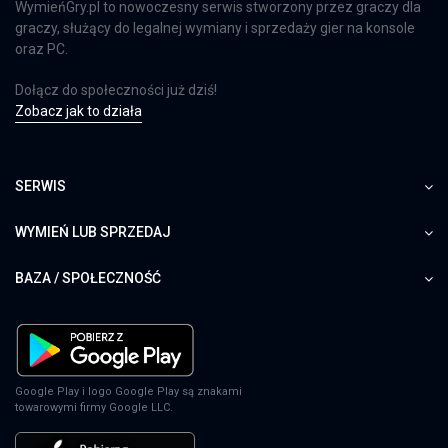
WymieńGry.pl to nowoczesny serwis stworzony przez graczy dla
graczy, służący do legalnej wymiany i sprzedaży gier na konsole
oraz PC.
Dołącz do społeczności już dziś!
Zobacz jak to działa
SERWIS
WYMIEŃ LUB SPRZEDAJ
BAZA / SPOŁECZNOŚĆ
Google Play i logo Google Play są znakami
towarowymi firmy Google LLC.