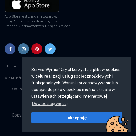
App Store jest znakiem towarowym
firmy Apple Inc., zastrzeżonym w
Stanach Zjednoczonych i innych krajach.
Szukaj gier
LISTA OGŁOSZEŃ:
Serwis WymieńGry.pl korzysta z plików cookies
w celu realizacji usług społecznościowych i
Dodaj ogłoszenie
WYMIEŃ GRY:
funkcjonalnych. Warunki przechowywania lub
Weryfikacja konta
dostępu do plików cookies można określić w
BE AWESOME:
ustawieniach przeglądarki internetowej.
Dowiedz się więcej
Copyright © 2019 - 2026
WymieńGry.pl
Wszystkie prawa
Akceptuję
zastrzeżone
v2.8.4