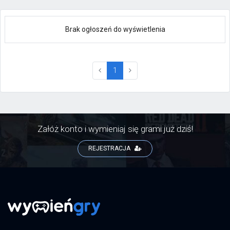
Brak ogłoszeń do wyświetlenia
(current)
1
Załóż konto i wymieniaj się grami już dziś!
REJESTRACJA