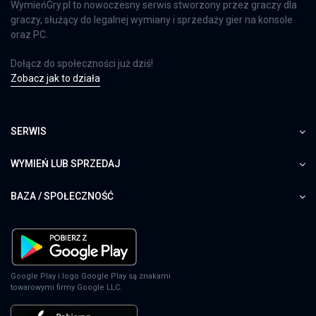
WymieńGry.pl to nowoczesny serwis stworzony przez graczy dla
graczy, służący do legalnej wymiany i sprzedaży gier na konsole
oraz PC.
Dołącz do społeczności już dziś!
Zobacz jak to działa
SERWIS
WYMIEŃ LUB SPRZEDAJ
BAZA / SPOŁECZNOŚĆ
Google Play i logo Google Play są znakami
towarowymi firmy Google LLC.