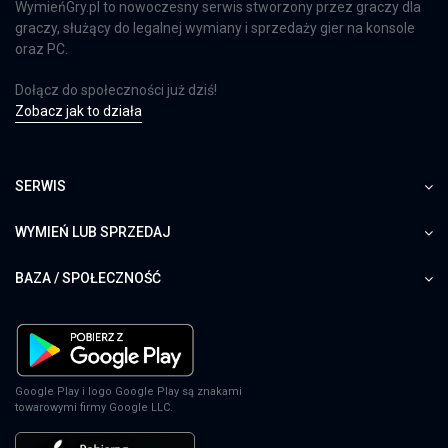
WymieńGry.pl to nowoczesny serwis stworzony przez graczy dla
graczy, służący do legalnej wymiany i sprzedaży gier na konsole
oraz PC.
Dołącz do społeczności już dziś!
Zobacz jak to działa
SERWIS
WYMIEŃ LUB SPRZEDAJ
BAZA / SPOŁECZNOŚĆ
Google Play i logo Google Play są znakami
towarowymi firmy Google LLC.