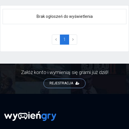
Brak ogłoszeń do wyświetlenia
(current)
1
Załóż konto i wymieniaj się grami już dziś!
REJESTRACJA