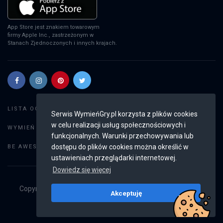
App Store jest znakiem towarowym
firmy Apple Inc., zastrzeżonym w
Stanach Zjednoczonych i innych krajach.
Szukaj gier
LISTA OGŁOSZEŃ:
Serwis WymieńGry.pl korzysta z plików cookies
w celu realizacji usług społecznościowych i
Dodaj ogłoszenie
WYMIEŃ GRY:
funkcjonalnych. Warunki przechowywania lub
Weryfikacja konta
dostępu do plików cookies można określić w
BE AWESOME:
ustawieniach przeglądarki internetowej.
Dowiedz się więcej
Copyright © 2019 - 2026
WymieńGry.pl
Wszystkie prawa
Akceptuję
zastrzeżone
v2.8.4