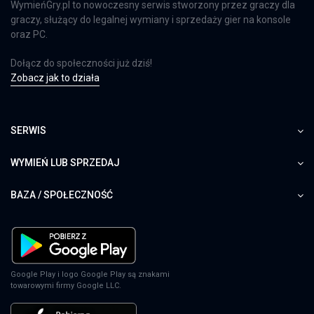
WymieńGry.pl to nowoczesny serwis stworzony przez graczy dla
graczy, służący do legalnej wymiany i sprzedaży gier na konsole
oraz PC.
Dołącz do społeczności już dziś!
Zobacz jak to działa
SERWIS
WYMIEŃ LUB SPRZEDAJ
BAZA / SPOŁECZNOŚĆ
Google Play i logo Google Play są znakami
towarowymi firmy Google LLC.