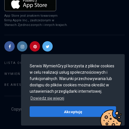
App Store jest znakiem towarowym
firmy Apple Inc., zastrzeżonym w
Stanach Zjednoczonych i innych krajach.
Szukaj gier
LISTA OGŁOSZEŃ:
Serwis WymieńGry.pl korzysta z plików cookies
w celu realizacji usług społecznościowych i
Dodaj ogłoszenie
WYMIEŃ GRY:
funkcjonalnych. Warunki przechowywania lub
Weryfikacja konta
dostępu do plików cookies można określić w
BE AWESOME:
ustawieniach przeglądarki internetowej.
Dowiedz się więcej
Copyright © 2019 - 2026
WymieńGry.pl
Wszystkie prawa
Akceptuję
zastrzeżone
v2.8.4