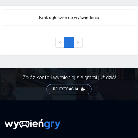
Brak ogłoszeń do wyświetlenia
(current)
1
Załóż konto i wymieniaj się grami już dziś!
REJESTRACJA