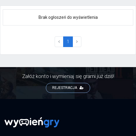
Brak ogłoszeń do wyświetlenia
(current)
1
Załóż konto i wymieniaj się grami już dziś!
REJESTRACJA