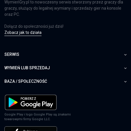
WymieńGry.pl to nowoczesny serwis stworzony przez graczy dla
graczy, służący do legalnej wymiany i sprzedaży gier na konsole
oraz PC.
Dołącz do społeczności już dziś!
Zobacz jak to działa
SERWIS
WYMIEŃ LUB SPRZEDAJ
BAZA / SPOŁECZNOŚĆ
Google Play i logo Google Play są znakami
towarowymi firmy Google LLC.