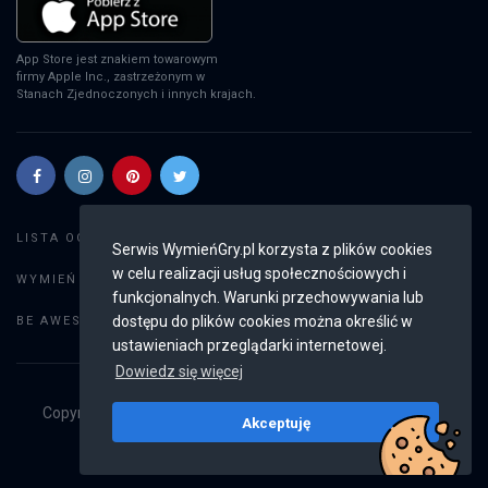
App Store jest znakiem towarowym
firmy Apple Inc., zastrzeżonym w
Stanach Zjednoczonych i innych krajach.
Szukaj gier
LISTA OGŁOSZEŃ:
Serwis WymieńGry.pl korzysta z plików cookies
w celu realizacji usług społecznościowych i
Dodaj ogłoszenie
WYMIEŃ GRY:
funkcjonalnych. Warunki przechowywania lub
Weryfikacja konta
dostępu do plików cookies można określić w
BE AWESOME:
ustawieniach przeglądarki internetowej.
Dowiedz się więcej
Copyright © 2019 - 2026
WymieńGry.pl
Wszystkie prawa
Akceptuję
zastrzeżone
v2.8.3