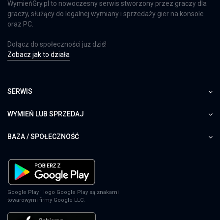
WymieńGry.pl to nowoczesny serwis stworzony przez graczy dla
graczy, służący do legalnej wymiany i sprzedaży gier na konsole
oraz PC.
Dołącz do społeczności już dziś!
Zobacz jak to działa
SERWIS
WYMIEŃ LUB SPRZEDAJ
BAZA / SPOŁECZNOŚĆ
Google Play i logo Google Play są znakami
towarowymi firmy Google LLC.