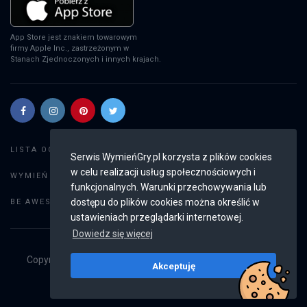
App Store jest znakiem towarowym
firmy Apple Inc., zastrzeżonym w
Stanach Zjednoczonych i innych krajach.
Szukaj gier
LISTA OGŁOSZEŃ:
Serwis WymieńGry.pl korzysta z plików cookies
w celu realizacji usług społecznościowych i
Dodaj ogłoszenie
WYMIEŃ GRY:
funkcjonalnych. Warunki przechowywania lub
Weryfikacja konta
dostępu do plików cookies można określić w
BE AWESOME:
ustawieniach przeglądarki internetowej.
Dowiedz się więcej
Copyright © 2019 - 2026
WymieńGry.pl
Wszystkie prawa
Akceptuję
zastrzeżone
v2.8.2