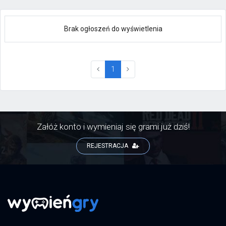
Brak ogłoszeń do wyświetlenia
(current)
1
Załóż konto i wymieniaj się grami już dziś!
REJESTRACJA