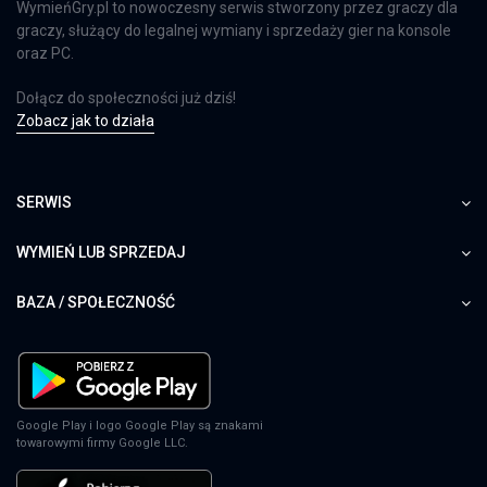
WymieńGry.pl to nowoczesny serwis stworzony przez graczy dla
graczy, służący do legalnej wymiany i sprzedaży gier na konsole
oraz PC.
Dołącz do społeczności już dziś!
Zobacz jak to działa
SERWIS
WYMIEŃ LUB SPRZEDAJ
BAZA / SPOŁECZNOŚĆ
Google Play i logo Google Play są znakami
towarowymi firmy Google LLC.