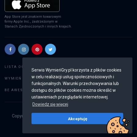
App Store jest znakiem towarowym
firmy Apple Inc., zastrzeżonym w
Stanach Zjednoczonych i innych krajach.
Szukaj gier
LISTA OGŁOSZEŃ:
Serwis WymieńGry.pl korzysta z plików cookies
w celu realizacji usług społecznościowych i
Dodaj ogłoszenie
WYMIEŃ GRY:
funkcjonalnych. Warunki przechowywania lub
Weryfikacja konta
dostępu do plików cookies można określić w
BE AWESOME:
ustawieniach przeglądarki internetowej.
Dowiedz się więcej
Copyright © 2019 - 2026
WymieńGry.pl
Wszystkie prawa
Akceptuję
zastrzeżone
v2.8.4