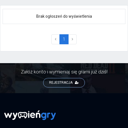
Brak ogłoszeń do wyświetlenia
(current)
1
Załóż konto i wymieniaj się grami już dziś!
REJESTRACJA