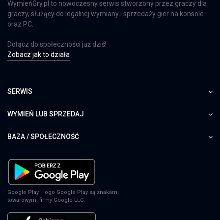
WymieńGry.pl to nowoczesny serwis stworzony przez graczy dla
graczy, służący do legalnej wymiany i sprzedaży gier na konsole
oraz PC.
Dołącz do społeczności już dziś!
Zobacz jak to działa
SERWIS
WYMIEŃ LUB SPRZEDAJ
BAZA / SPOŁECZNOŚĆ
Google Play i logo Google Play są znakami
towarowymi firmy Google LLC.