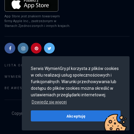
App Store jest znakiem towarowym
firmy Apple Inc., zastrzeżonym w
Stanach Zjednoczonych i innych krajach.
Szukaj gier
LISTA OGŁOSZEŃ:
Serwis WymieńGry.pl korzysta z plików cookies
w celu realizacji usług społecznościowych i
Dodaj ogłoszenie
WYMIEŃ GRY:
funkcjonalnych. Warunki przechowywania lub
Weryfikacja konta
dostępu do plików cookies można określić w
BE AWESOME:
ustawieniach przeglądarki internetowej.
Dowiedz się więcej
Copyright © 2019 - 2026
WymieńGry.pl
Wszystkie prawa
Akceptuję
zastrzeżone
v2.8.4