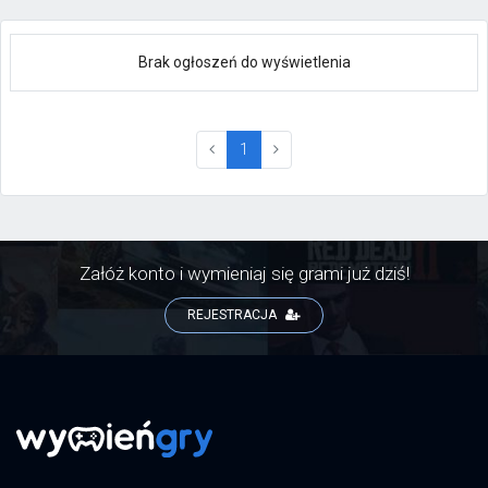
Brak ogłoszeń do wyświetlenia
(current)
1
Załóż konto i wymieniaj się grami już dziś!
REJESTRACJA