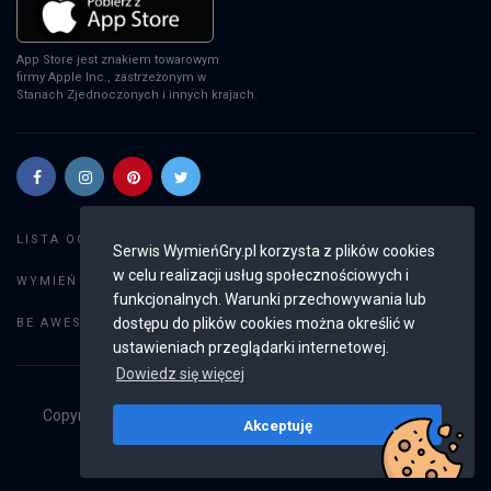
App Store jest znakiem towarowym
firmy Apple Inc., zastrzeżonym w
Stanach Zjednoczonych i innych krajach.
Szukaj gier
LISTA OGŁOSZEŃ:
Serwis WymieńGry.pl korzysta z plików cookies
w celu realizacji usług społecznościowych i
Dodaj ogłoszenie
WYMIEŃ GRY:
funkcjonalnych. Warunki przechowywania lub
Weryfikacja konta
dostępu do plików cookies można określić w
BE AWESOME:
ustawieniach przeglądarki internetowej.
Dowiedz się więcej
Copyright © 2019 - 2026
WymieńGry.pl
Wszystkie prawa
Akceptuję
zastrzeżone
v2.8.4