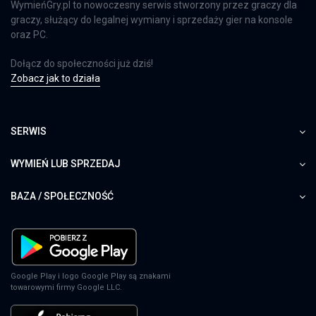
WymieńGry.pl to nowoczesny serwis stworzony przez graczy dla
graczy, służący do legalnej wymiany i sprzedaży gier na konsole
oraz PC.
Dołącz do społeczności już dziś!
Zobacz jak to działa
SERWIS
WYMIEŃ LUB SPRZEDAJ
BAZA / SPOŁECZNOŚĆ
Google Play i logo Google Play są znakami
towarowymi firmy Google LLC.