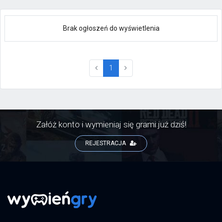
Brak ogłoszeń do wyświetlenia
(current)
1
Załóż konto i wymieniaj się grami już dziś!
REJESTRACJA