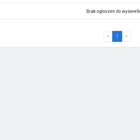
Brak ogłoszeń do wyświetl
(current)
1