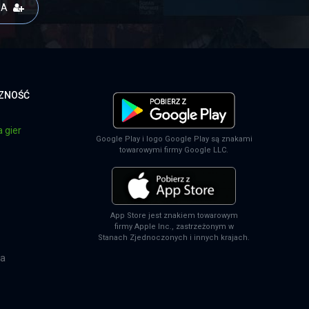
JA
CZNOŚĆ
 gier
Google Play i logo Google Play są znakami
towarowymi firmy Google LLC.
App Store jest znakiem towarowym
firmy Apple Inc., zastrzeżonym w
Stanach Zjednoczonych i innych krajach.
na