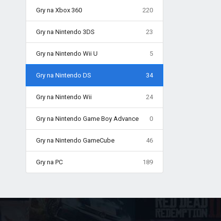
Gry na Xbox 360
220
Gry na Nintendo 3DS
23
Gry na Nintendo Wii U
5
Gry na Nintendo DS
34
Gry na Nintendo Wii
24
Gry na Nintendo Game Boy Advance
0
Gry na Nintendo GameCube
46
Gry na PC
189