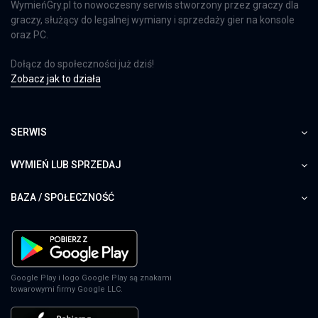
WymieńGry.pl to nowoczesny serwis stworzony przez graczy dla
graczy, służący do legalnej wymiany i sprzedaży gier na konsole
oraz PC.
Dołącz do społeczności już dziś!
Zobacz jak to działa
SERWIS
WYMIEŃ LUB SPRZEDAJ
BAZA / SPOŁECZNOŚĆ
Google Play i logo Google Play są znakami
towarowymi firmy Google LLC.