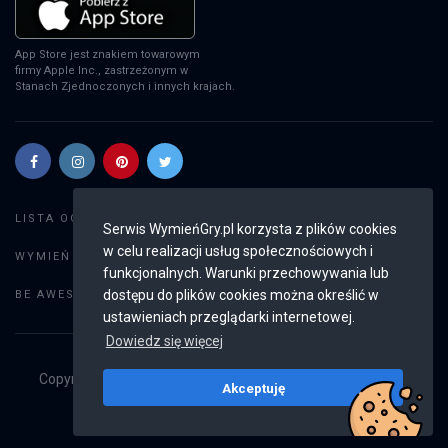
App Store jest znakiem towarowym
firmy Apple Inc., zastrzeżonym w
Stanach Zjednoczonych i innych krajach.
Szukaj gier
LISTA OGŁOSZEŃ:
Serwis WymieńGry.pl korzysta z plików cookies
w celu realizacji usług społecznościowych i
Dodaj ogłoszenie
WYMIEŃ GRY:
funkcjonalnych. Warunki przechowywania lub
Weryfikacja konta
dostępu do plików cookies można określić w
BE AWESOME:
ustawieniach przeglądarki internetowej.
Dowiedz się więcej
Copyright © 2019 - 2026
WymieńGry.pl
Wszystkie prawa
Akceptuję
zastrzeżone
v2.8.4