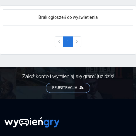
Brak ogłoszeń do wyświetlenia
(current)
1
Załóż konto i wymieniaj się grami już dziś!
REJESTRACJA