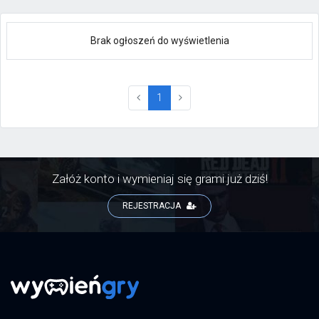
Brak ogłoszeń do wyświetlenia
(current)
1
Załóż konto i wymieniaj się grami już dziś!
REJESTRACJA