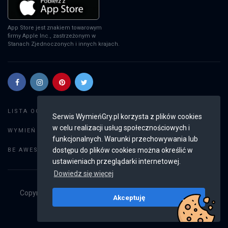
App Store jest znakiem towarowym
firmy Apple Inc., zastrzeżonym w
Stanach Zjednoczonych i innych krajach.
Szukaj gier
LISTA OGŁOSZEŃ:
Serwis WymieńGry.pl korzysta z plików cookies
w celu realizacji usług społecznościowych i
Dodaj ogłoszenie
WYMIEŃ GRY:
funkcjonalnych. Warunki przechowywania lub
Weryfikacja konta
dostępu do plików cookies można określić w
BE AWESOME:
ustawieniach przeglądarki internetowej.
Dowiedz się więcej
Copyright © 2019 - 2026
WymieńGry.pl
Wszystkie prawa
Akceptuję
zastrzeżone
v2.8.4