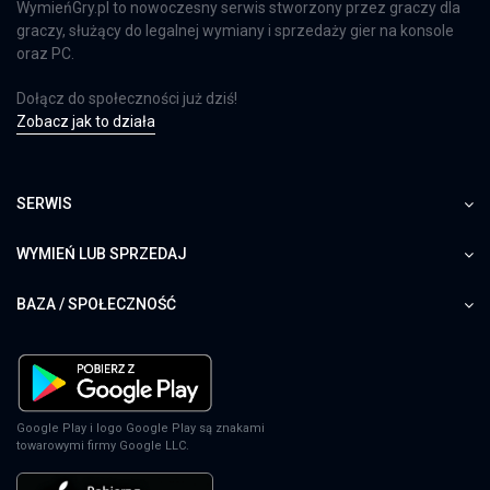
WymieńGry.pl to nowoczesny serwis stworzony przez graczy dla
graczy, służący do legalnej wymiany i sprzedaży gier na konsole
oraz PC.
Dołącz do społeczności już dziś!
Zobacz jak to działa
SERWIS
WYMIEŃ LUB SPRZEDAJ
BAZA / SPOŁECZNOŚĆ
Google Play i logo Google Play są znakami
towarowymi firmy Google LLC.