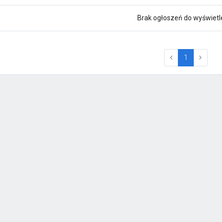
Brak ogłoszeń do wyświetl
(current)
1