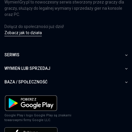
WymieńGry.pl to nowoczesny serwis stworzony przez graczy dla
graczy, służący do legalnej wymiany i sprzedaży gier na konsole
oraz PC.
Dołącz do społeczności już dziś!
Zobacz jak to działa
SERWIS
WYMIEŃ LUB SPRZEDAJ
BAZA / SPOŁECZNOŚĆ
Google Play i logo Google Play są znakami
towarowymi firmy Google LLC.