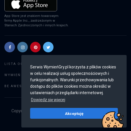
App Store jest znakiem towarowym
firmy Apple Inc., zastrzeżonym w
Stanach Zjednoczonych i innych krajach.
Szukaj gier
LISTA OGŁOSZEŃ:
Serwis WymieńGry.pl korzysta z plików cookies
w celu realizacji usług społecznościowych i
Dodaj ogłoszenie
WYMIEŃ GRY:
funkcjonalnych. Warunki przechowywania lub
Weryfikacja konta
dostępu do plików cookies można określić w
BE AWESOME:
ustawieniach przeglądarki internetowej.
Dowiedz się więcej
Copyright © 2019 - 2026
WymieńGry.pl
Wszystkie prawa
Akceptuję
zastrzeżone
v2.8.4