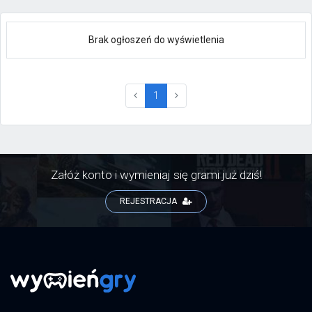
Brak ogłoszeń do wyświetlenia
(current)
1
Załóż konto i wymieniaj się grami już dziś!
REJESTRACJA