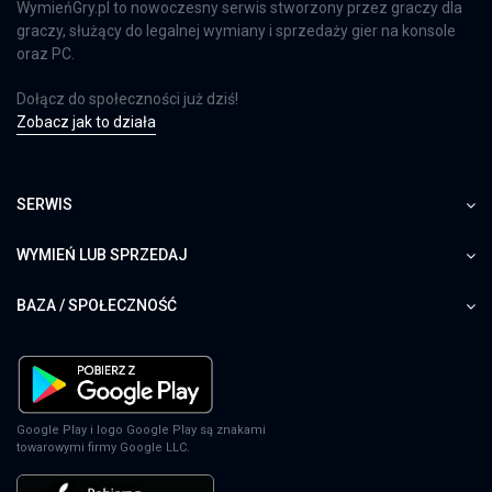
WymieńGry.pl to nowoczesny serwis stworzony przez graczy dla
graczy, służący do legalnej wymiany i sprzedaży gier na konsole
oraz PC.
Dołącz do społeczności już dziś!
Zobacz jak to działa
SERWIS
WYMIEŃ LUB SPRZEDAJ
BAZA / SPOŁECZNOŚĆ
Google Play i logo Google Play są znakami
towarowymi firmy Google LLC.