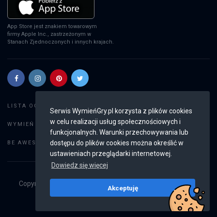
App Store jest znakiem towarowym
firmy Apple Inc., zastrzeżonym w
Stanach Zjednoczonych i innych krajach.
Szukaj gier
LISTA OGŁOSZEŃ:
Serwis WymieńGry.pl korzysta z plików cookies
w celu realizacji usług społecznościowych i
Dodaj ogłoszenie
WYMIEŃ GRY:
funkcjonalnych. Warunki przechowywania lub
Weryfikacja konta
dostępu do plików cookies można określić w
BE AWESOME:
ustawieniach przeglądarki internetowej.
Dowiedz się więcej
Copyright © 2019 - 2026
WymieńGry.pl
Wszystkie prawa
Akceptuję
zastrzeżone
v2.8.3