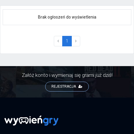
Brak ogłoszeń do wyświetlenia
(current)
1
Załóż konto i wymieniaj się grami już dziś!
REJESTRACJA