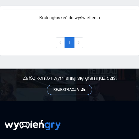
Brak ogłoszeń do wyświetlenia
(current)
1
Załóż konto i wymieniaj się grami już dziś!
REJESTRACJA