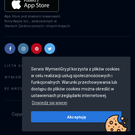
App Store jest znakiem towarowym
firmy Apple Inc., zastrzeżonym w
Stanach Zjednoczonych i innych krajach.
Szukaj gier
LISTA OGŁOSZEŃ:
Serwis WymieńGry.pl korzysta z plików cookies
w celu realizacji usług społecznościowych i
Dodaj ogłoszenie
WYMIEŃ GRY:
funkcjonalnych. Warunki przechowywania lub
Weryfikacja konta
dostępu do plików cookies można określić w
BE AWESOME:
ustawieniach przeglądarki internetowej.
Dowiedz się więcej
Copyright © 2019 - 2026
WymieńGry.pl
Wszystkie prawa
Akceptuję
zastrzeżone
v2.8.4