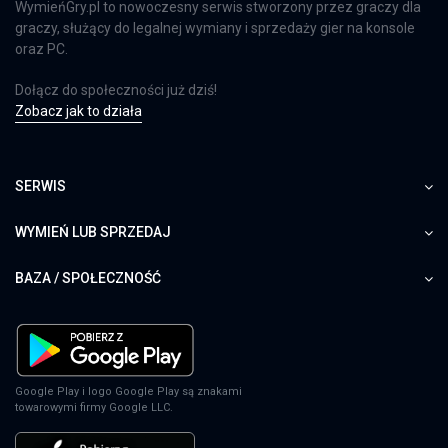
WymieńGry.pl to nowoczesny serwis stworzony przez graczy dla
graczy, służący do legalnej wymiany i sprzedaży gier na konsole
oraz PC.
Dołącz do społeczności już dziś!
Zobacz jak to działa
SERWIS
WYMIEŃ LUB SPRZEDAJ
BAZA / SPOŁECZNOŚĆ
Google Play i logo Google Play są znakami
towarowymi firmy Google LLC.