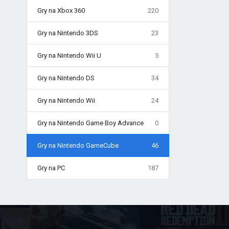
Gry na Xbox 360
220
Gry na Nintendo 3DS
23
Gry na Nintendo Wii U
5
Gry na Nintendo DS
34
Gry na Nintendo Wii
24
Gry na Nintendo Game Boy Advance
0
Gry na Nintendo GameCube
46
Gry na PC
187