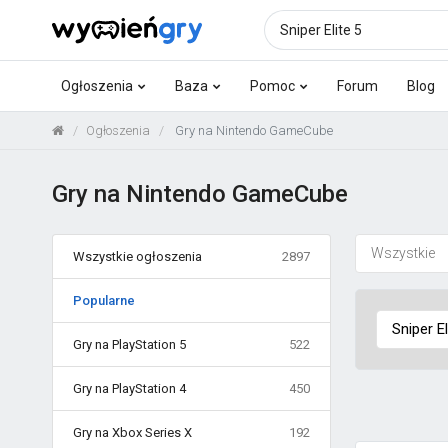
Ogłoszenia
Baza
Pomoc
Forum
Blog
Ogłoszenia
Gry na Nintendo GameCube
Gry na Nintendo GameCube
Wszystkie
Wszystkie ogłoszenia
2897
Popularne
Gry na PlayStation 5
522
Gry na PlayStation 4
450
Gry na Xbox Series X
192