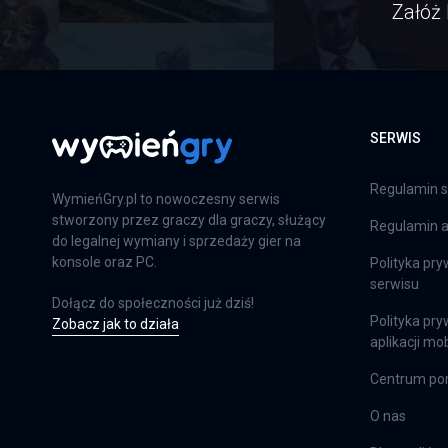
Załóż 
SERWIS
Regulamin s
WymieńGry.pl to nowoczesny serwis
stworzony przez graczy dla graczy, służący
Regulamin ap
do legalnej wymiany i sprzedaży gier na
konsole oraz PC.
Polityka pry
serwisu
Dołącz do społeczności już dziś!
Polityka pry
Zobacz jak to działa
aplikacji mob
Centrum p
O nas