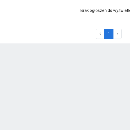
Brak ogłoszeń do wyświetl
(current)
1