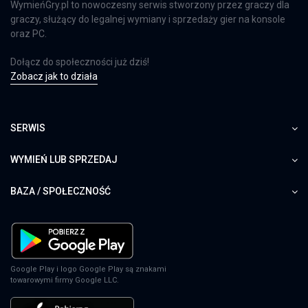
WymieńGry.pl to nowoczesny serwis stworzony przez graczy dla
graczy, służący do legalnej wymiany i sprzedaży gier na konsole
oraz PC.
Dołącz do społeczności już dziś!
Zobacz jak to działa
SERWIS
WYMIEŃ LUB SPRZEDAJ
BAZA / SPOŁECZNOŚĆ
Google Play i logo Google Play są znakami
towarowymi firmy Google LLC.