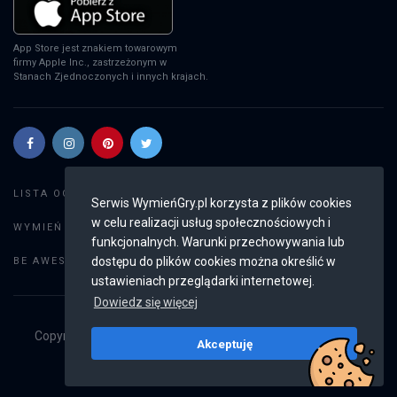
App Store jest znakiem towarowym
firmy Apple Inc., zastrzeżonym w
Stanach Zjednoczonych i innych krajach.
Szukaj gier
LISTA OGŁOSZEŃ:
Serwis WymieńGry.pl korzysta z plików cookies
w celu realizacji usług społecznościowych i
Dodaj ogłoszenie
WYMIEŃ GRY:
funkcjonalnych. Warunki przechowywania lub
Weryfikacja konta
dostępu do plików cookies można określić w
BE AWESOME:
ustawieniach przeglądarki internetowej.
Dowiedz się więcej
Copyright © 2019 - 2026
WymieńGry.pl
Wszystkie prawa
Akceptuję
zastrzeżone
v2.8.4