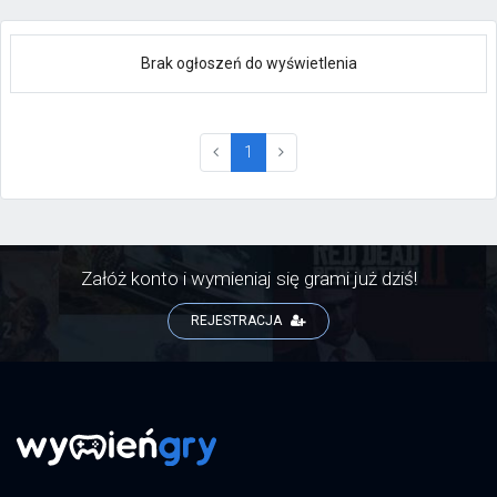
Brak ogłoszeń do wyświetlenia
(current)
1
Załóż konto i wymieniaj się grami już dziś!
REJESTRACJA