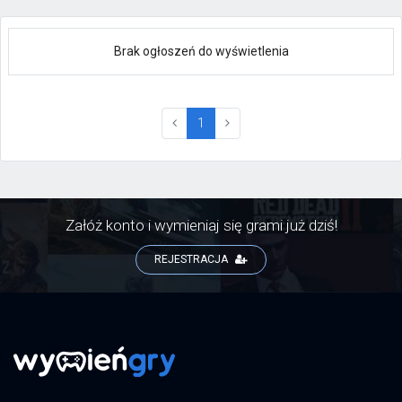
Brak ogłoszeń do wyświetlenia
(current)
1
Załóż konto i wymieniaj się grami już dziś!
REJESTRACJA