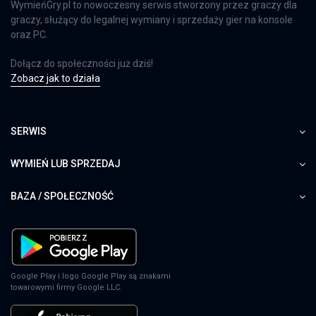
WymieńGry.pl to nowoczesny serwis stworzony przez graczy dla
graczy, służący do legalnej wymiany i sprzedaży gier na konsole
oraz PC.
Dołącz do społeczności już dziś!
Zobacz jak to działa
SERWIS
WYMIEŃ LUB SPRZEDAJ
BAZA / SPOŁECZNOŚĆ
Google Play i logo Google Play są znakami
towarowymi firmy Google LLC.