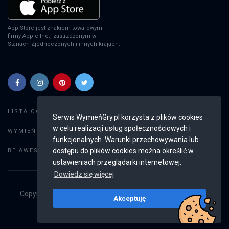
App Store jest znakiem towarowym
firmy Apple Inc., zastrzeżonym w
Stanach Zjednoczonych i innych krajach.
Szukaj gier
LISTA OGŁOSZEŃ:
Serwis WymieńGry.pl korzysta z plików cookies
w celu realizacji usług społecznościowych i
Dodaj ogłoszenie
WYMIEŃ GRY:
funkcjonalnych. Warunki przechowywania lub
Weryfikacja konta
dostępu do plików cookies można określić w
BE AWESOME:
ustawieniach przeglądarki internetowej.
Dowiedz się więcej
Copyright © 2019 - 2026
WymieńGry.pl
Wszystkie prawa
Akceptuję
zastrzeżone
v2.8.3