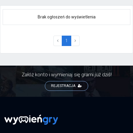
Brak ogłoszeń do wyświetlenia
(current)
1
Załóż konto i wymieniaj się grami już dziś!
REJESTRACJA