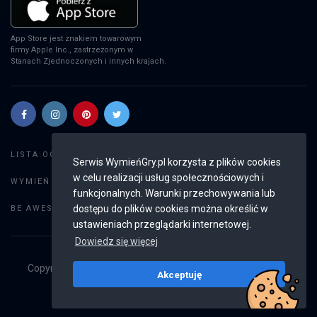
App Store jest znakiem towarowym
firmy Apple Inc., zastrzeżonym w
Stanach Zjednoczonych i innych krajach.
Szukaj gier
LISTA OGŁOSZEŃ:
Serwis WymieńGry.pl korzysta z plików cookies
w celu realizacji usług społecznościowych i
Dodaj ogłoszenie
WYMIEŃ GRY:
funkcjonalnych. Warunki przechowywania lub
Weryfikacja konta
dostępu do plików cookies można określić w
BE AWESOME:
ustawieniach przeglądarki internetowej.
Dowiedz się więcej
Copyright © 2019 - 2026
WymieńGry.pl
Wszystkie prawa
Akceptuję
zastrzeżone
v2.8.4