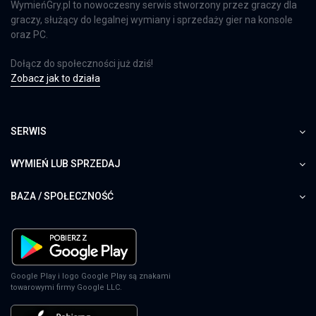
WymieńGry.pl to nowoczesny serwis stworzony przez graczy dla
graczy, służący do legalnej wymiany i sprzedaży gier na konsole
oraz PC.
Dołącz do społeczności już dziś!
Zobacz jak to działa
SERWIS
WYMIEŃ LUB SPRZEDAJ
BAZA / SPOŁECZNOŚĆ
Google Play i logo Google Play są znakami
towarowymi firmy Google LLC.