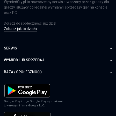
WymieńGry.pl to nowoczesny serwis stworzony przez graczy dla
graczy, służący do legalnej wymiany i sprzedaży gier na konsole
oraz PC.
Dołącz do społeczności już dziś!
Zobacz jak to działa
SERWIS
WYMIEŃ LUB SPRZEDAJ
BAZA / SPOŁECZNOŚĆ
Google Play i logo Google Play są znakami
towarowymi firmy Google LLC.