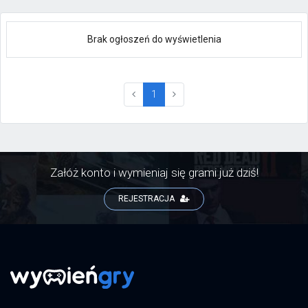
Brak ogłoszeń do wyświetlenia
(current)
1
Załóż konto i wymieniaj się grami już dziś!
REJESTRACJA