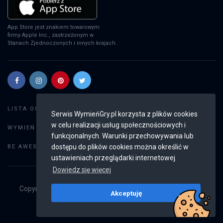
App Store jest znakiem towarowym
firmy Apple Inc., zastrzeżonym w
Stanach Zjednoczonych i innych krajach.
Szukaj gier
LISTA OGŁOSZEŃ:
Serwis WymieńGry.pl korzysta z plików cookies
w celu realizacji usług społecznościowych i
Dodaj ogłoszenie
WYMIEŃ GRY:
funkcjonalnych. Warunki przechowywania lub
Weryfikacja konta
dostępu do plików cookies można określić w
BE AWESOME:
ustawieniach przeglądarki internetowej.
Dowiedz się więcej
Copyright © 2019 - 2026
WymieńGry.pl
Wszystkie prawa
Akceptuję
zastrzeżone
v2.8.4