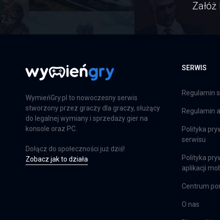
Załóż 
SERWIS
Regulamin s
WymieńGry.pl to nowoczesny serwis
stworzony przez graczy dla graczy, służący
Regulamin ap
do legalnej wymiany i sprzedaży gier na
konsole oraz PC.
Polityka pry
serwisu
Dołącz do społeczności już dziś!
Polityka pry
Zobacz jak to działa
aplikacji mob
Centrum p
O nas