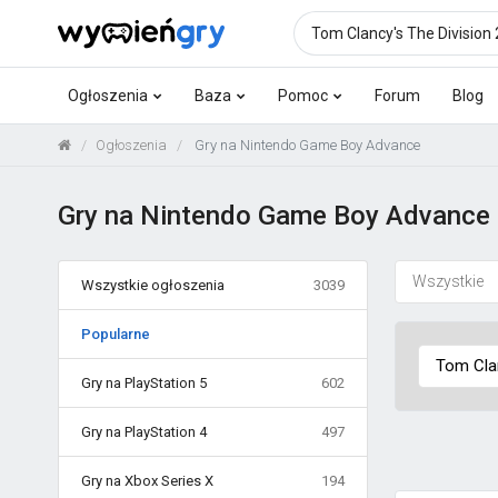
Ogłoszenia
Baza
Pomoc
Forum
Blog
Ogłoszenia
Gry na Nintendo Game Boy Advance
Gry na Nintendo Game Boy Advance
Wszystkie
Wszystkie ogłoszenia
3039
Popularne
Gry na PlayStation 5
602
Gry na PlayStation 4
497
Gry na Xbox Series X
194