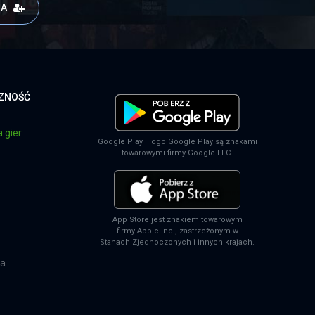
JA
CZNOŚĆ
 gier
Google Play i logo Google Play są znakami
towarowymi firmy Google LLC.
App Store jest znakiem towarowym
firmy Apple Inc., zastrzeżonym w
Stanach Zjednoczonych i innych krajach.
na