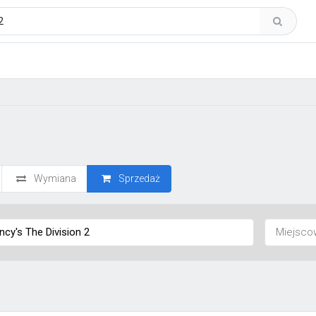
Wymiana
Sprzedaż