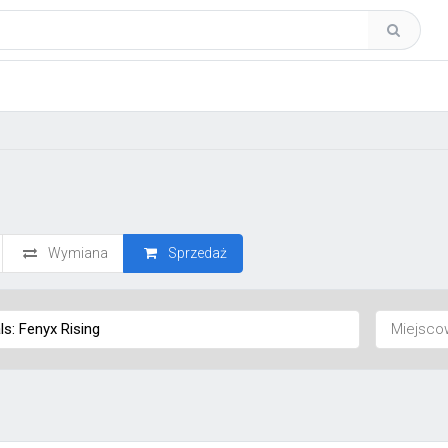
Wymiana
Sprzedaż