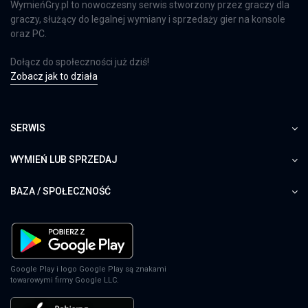
WymieńGry.pl to nowoczesny serwis stworzony przez graczy dla
graczy, służący do legalnej wymiany i sprzedaży gier na konsole
oraz PC.
Dołącz do społeczności już dziś!
Zobacz jak to działa
SERWIS
WYMIEŃ LUB SPRZEDAJ
BAZA / SPOŁECZNOŚĆ
Google Play i logo Google Play są znakami
towarowymi firmy Google LLC.