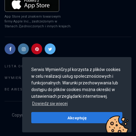
App Store jest znakiem towarowym
firmy Apple Inc., zastrzeżonym w
Stanach Zjednoczonych i innych krajach.
Szukaj gier
LISTA OGŁOSZEŃ:
Serwis WymieńGry.pl korzysta z plików cookies
w celu realizacji usług społecznościowych i
Dodaj ogłoszenie
WYMIEŃ GRY:
funkcjonalnych. Warunki przechowywania lub
Weryfikacja konta
dostępu do plików cookies można określić w
BE AWESOME:
ustawieniach przeglądarki internetowej.
Dowiedz się więcej
Copyright © 2019 - 2026
WymieńGry.pl
Wszystkie prawa
Akceptuję
zastrzeżone
v2.8.4