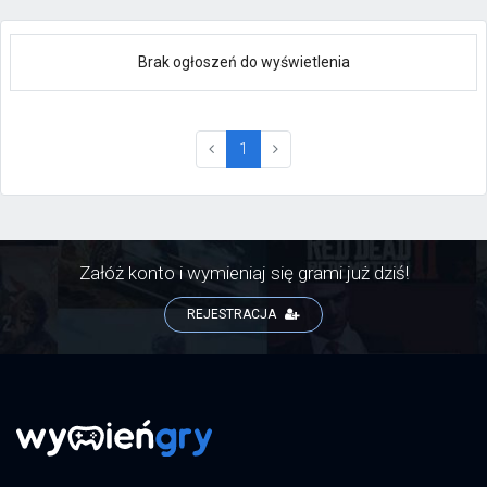
Brak ogłoszeń do wyświetlenia
(current)
1
Załóż konto i wymieniaj się grami już dziś!
REJESTRACJA