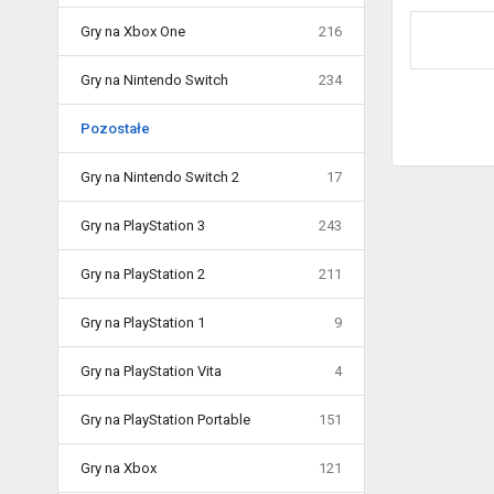
Gry na Xbox One
216
Gry na Nintendo Switch
234
Pozostałe
Gry na Nintendo Switch 2
17
Gry na PlayStation 3
243
Gry na PlayStation 2
211
Gry na PlayStation 1
9
Gry na PlayStation Vita
4
Gry na PlayStation Portable
151
Gry na Xbox
121