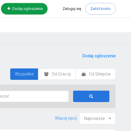
Zaloguj
się
Dodaj ogłoszenie
Załóż konto
Dodaj ogłoszenie
Wszystkie
Od Graczy
Od Sklepów
Więcej opcji