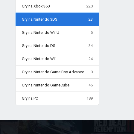
Gry na Xbox 360
220
Gry na Nintendo 3DS
23
Gry na Nintendo Wii U
5
Gry na Nintendo DS
34
Gry na Nintendo Wii
24
Gry na Nintendo Game Boy Advance
0
Gry na Nintendo GameCube
46
Gry na PC
189