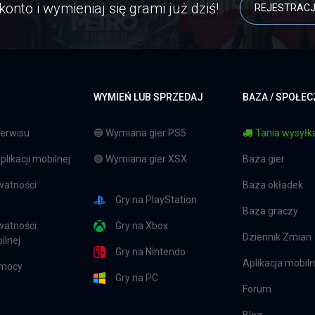
konto i wymieniaj się grami już dziś!
REJESTRAC
WYMIEŃ LUB SPRZEDAJ
BAZA / SPOŁE
erwisu
🔵 Wymiana gier PS5
Tania wysyłka
likacji mobilnej
🟢 Wymiana gier XSX
Baza gier
watności
Baza okładek
Gry na PlayStation
Baza graczy
watności
Gry na Xbox
Dziennik Zmian
ilnej
Gry na Nintendo
Aplikacja mobil
omocy
Gry na PC
Forum