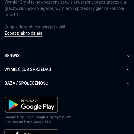
WymieńGry.pl to nowoczesny serwis stworzony przez graczy dla
graczy, służący do legalnej wymiany i sprzedaży gier na konsole
oraz PC.
Dołącz do społeczności już dziś!
Zobacz jak to działa
SERWIS
WYMIEŃ LUB SPRZEDAJ
BAZA / SPOŁECZNOŚĆ
Google Play i logo Google Play są znakami
towarowymi firmy Google LLC.