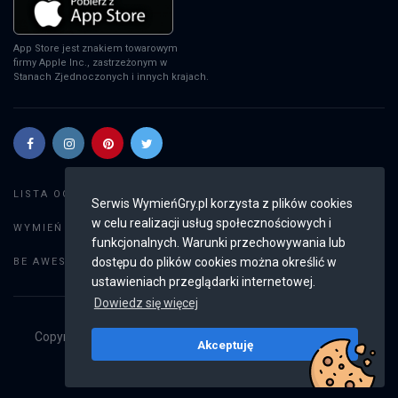
App Store jest znakiem towarowym
firmy Apple Inc., zastrzeżonym w
Stanach Zjednoczonych i innych krajach.
Szukaj gier
LISTA OGŁOSZEŃ:
Serwis WymieńGry.pl korzysta z plików cookies
w celu realizacji usług społecznościowych i
Dodaj ogłoszenie
WYMIEŃ GRY:
funkcjonalnych. Warunki przechowywania lub
Weryfikacja konta
dostępu do plików cookies można określić w
BE AWESOME:
ustawieniach przeglądarki internetowej.
Dowiedz się więcej
Copyright © 2019 - 2026
WymieńGry.pl
Wszystkie prawa
Akceptuję
zastrzeżone
v2.8.4