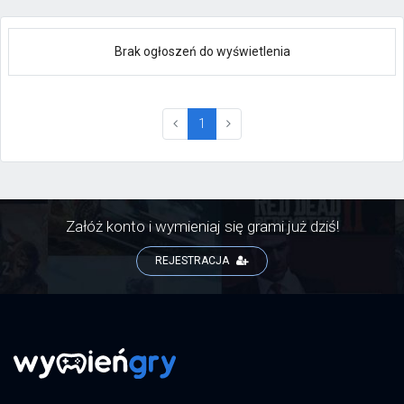
Brak ogłoszeń do wyświetlenia
(current)
1
Załóż konto i wymieniaj się grami już dziś!
REJESTRACJA