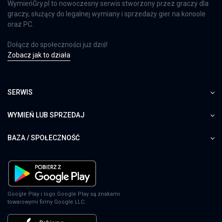
WymieńGry.pl to nowoczesny serwis stworzony przez graczy dla
graczy, służący do legalnej wymiany i sprzedaży gier na konsole
oraz PC.
Dołącz do społeczności już dziś!
Zobacz jak to działa
SERWIS
WYMIEŃ LUB SPRZEDAJ
BAZA / SPOŁECZNOŚĆ
Google Play i logo Google Play są znakami
towarowymi firmy Google LLC.