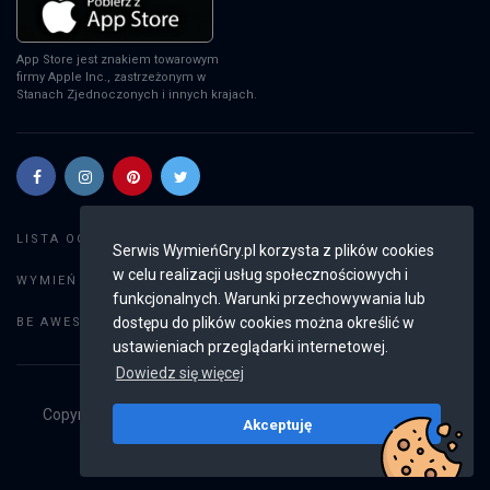
App Store jest znakiem towarowym
firmy Apple Inc., zastrzeżonym w
Stanach Zjednoczonych i innych krajach.
Szukaj gier
LISTA OGŁOSZEŃ:
Serwis WymieńGry.pl korzysta z plików cookies
w celu realizacji usług społecznościowych i
Dodaj ogłoszenie
WYMIEŃ GRY:
funkcjonalnych. Warunki przechowywania lub
Weryfikacja konta
dostępu do plików cookies można określić w
BE AWESOME:
ustawieniach przeglądarki internetowej.
Dowiedz się więcej
Copyright © 2019 - 2026
WymieńGry.pl
Wszystkie prawa
Akceptuję
zastrzeżone
v2.8.4