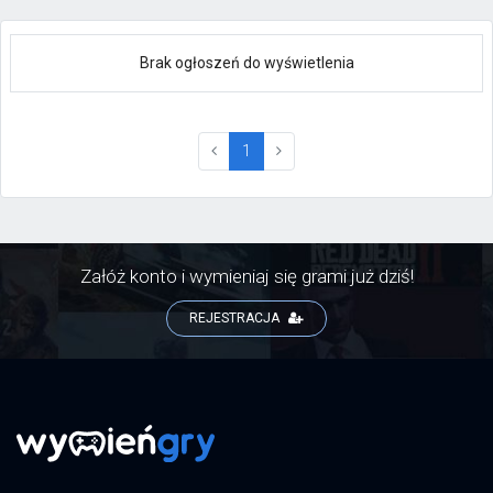
Brak ogłoszeń do wyświetlenia
(current)
1
Załóż konto i wymieniaj się grami już dziś!
REJESTRACJA