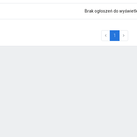
Brak ogłoszeń do wyświetl
(current)
1