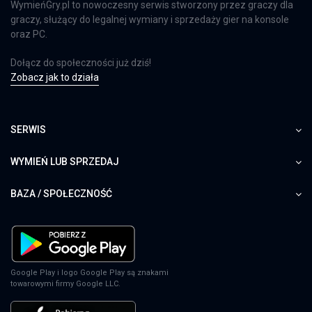
WymieńGry.pl to nowoczesny serwis stworzony przez graczy dla
graczy, służący do legalnej wymiany i sprzedaży gier na konsole
oraz PC.
Dołącz do społeczności już dziś!
Zobacz jak to działa
SERWIS
WYMIEŃ LUB SPRZEDAJ
BAZA / SPOŁECZNOŚĆ
Google Play i logo Google Play są znakami
towarowymi firmy Google LLC.