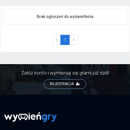
Brak ogłoszeń do wyświetlenia
(current)
1
Załóż konto i wymieniaj się grami już dziś!
REJESTRACJA