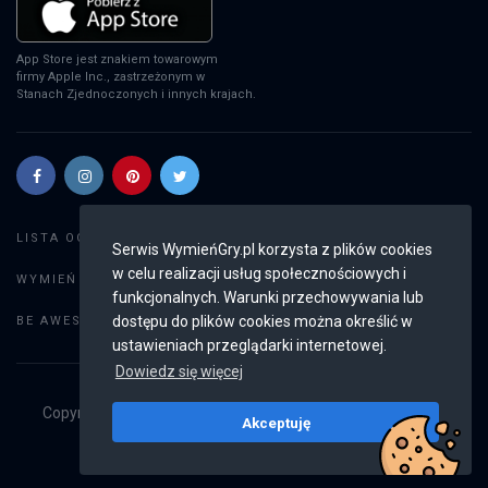
App Store jest znakiem towarowym
firmy Apple Inc., zastrzeżonym w
Stanach Zjednoczonych i innych krajach.
Szukaj gier
LISTA OGŁOSZEŃ:
Serwis WymieńGry.pl korzysta z plików cookies
w celu realizacji usług społecznościowych i
Dodaj ogłoszenie
WYMIEŃ GRY:
funkcjonalnych. Warunki przechowywania lub
Weryfikacja konta
dostępu do plików cookies można określić w
BE AWESOME:
ustawieniach przeglądarki internetowej.
Dowiedz się więcej
Copyright © 2019 - 2026
WymieńGry.pl
Wszystkie prawa
Akceptuję
zastrzeżone
v2.8.4