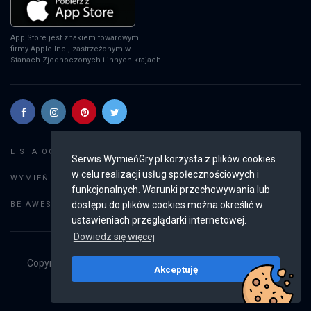
App Store jest znakiem towarowym
firmy Apple Inc., zastrzeżonym w
Stanach Zjednoczonych i innych krajach.
Szukaj gier
LISTA OGŁOSZEŃ:
Serwis WymieńGry.pl korzysta z plików cookies
w celu realizacji usług społecznościowych i
Dodaj ogłoszenie
WYMIEŃ GRY:
funkcjonalnych. Warunki przechowywania lub
Weryfikacja konta
dostępu do plików cookies można określić w
BE AWESOME:
ustawieniach przeglądarki internetowej.
Dowiedz się więcej
Copyright © 2019 - 2026
WymieńGry.pl
Wszystkie prawa
Akceptuję
zastrzeżone
v2.8.4