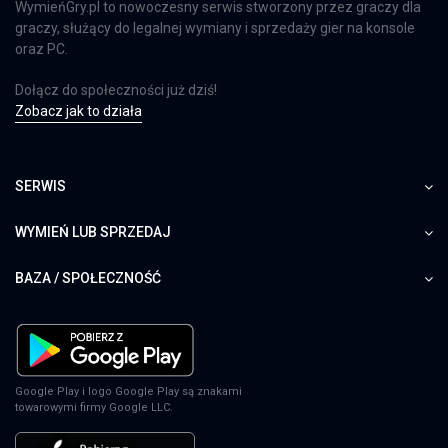
WymieńGry.pl to nowoczesny serwis stworzony przez graczy dla
graczy, służący do legalnej wymiany i sprzedaży gier na konsole
oraz PC.
Dołącz do społeczności już dziś!
Zobacz jak to działa
SERWIS
WYMIEŃ LUB SPRZEDAJ
BAZA / SPOŁECZNOŚĆ
Google Play i logo Google Play są znakami
towarowymi firmy Google LLC.