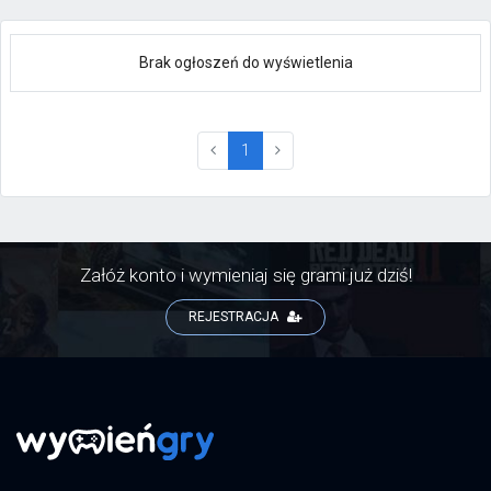
Brak ogłoszeń do wyświetlenia
(current)
1
Załóż konto i wymieniaj się grami już dziś!
REJESTRACJA