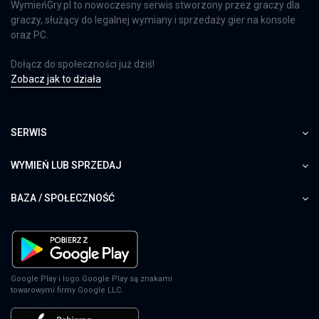
WymieńGry.pl to nowoczesny serwis stworzony przez graczy dla
graczy, służący do legalnej wymiany i sprzedaży gier na konsole
oraz PC.
Dołącz do społeczności już dziś!
Zobacz jak to działa
SERWIS
WYMIEŃ LUB SPRZEDAJ
BAZA / SPOŁECZNOŚĆ
Google Play i logo Google Play są znakami
towarowymi firmy Google LLC.