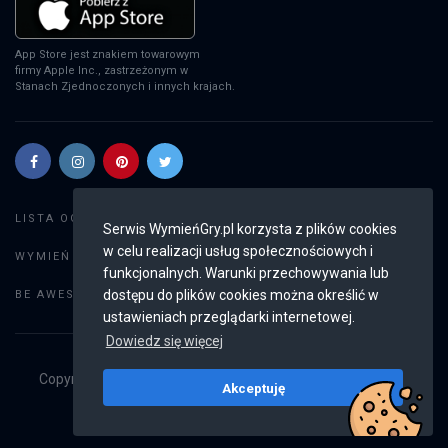
App Store jest znakiem towarowym
firmy Apple Inc., zastrzeżonym w
Stanach Zjednoczonych i innych krajach.
Szukaj gier
LISTA OGŁOSZEŃ:
Serwis WymieńGry.pl korzysta z plików cookies
w celu realizacji usług społecznościowych i
Dodaj ogłoszenie
WYMIEŃ GRY:
funkcjonalnych. Warunki przechowywania lub
Weryfikacja konta
dostępu do plików cookies można określić w
BE AWESOME:
ustawieniach przeglądarki internetowej.
Dowiedz się więcej
Copyright © 2019 - 2026
WymieńGry.pl
Wszystkie prawa
Akceptuję
zastrzeżone
v2.8.4