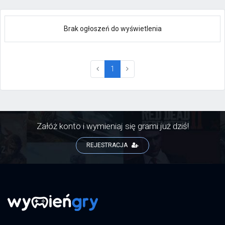
Brak ogłoszeń do wyświetlenia
(current)
1
Załóż konto i wymieniaj się grami już dziś!
REJESTRACJA