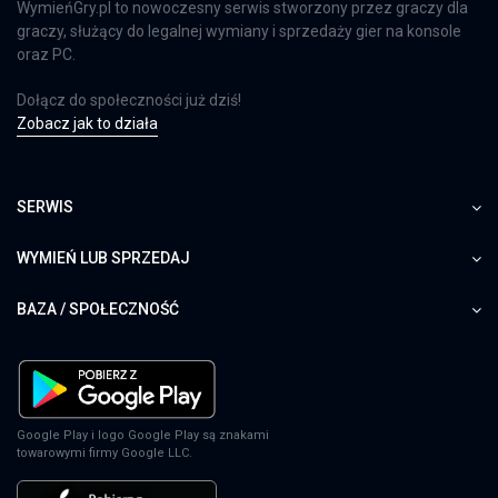
WymieńGry.pl to nowoczesny serwis stworzony przez graczy dla
graczy, służący do legalnej wymiany i sprzedaży gier na konsole
oraz PC.
Dołącz do społeczności już dziś!
Zobacz jak to działa
SERWIS
WYMIEŃ LUB SPRZEDAJ
BAZA / SPOŁECZNOŚĆ
Google Play i logo Google Play są znakami
towarowymi firmy Google LLC.