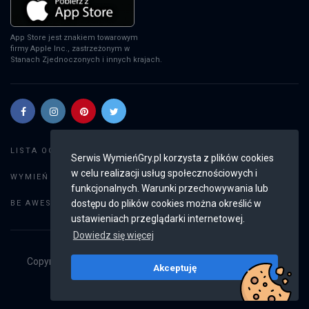
App Store jest znakiem towarowym
firmy Apple Inc., zastrzeżonym w
Stanach Zjednoczonych i innych krajach.
Szukaj gier
LISTA OGŁOSZEŃ:
Serwis WymieńGry.pl korzysta z plików cookies
w celu realizacji usług społecznościowych i
Dodaj ogłoszenie
WYMIEŃ GRY:
funkcjonalnych. Warunki przechowywania lub
Weryfikacja konta
dostępu do plików cookies można określić w
BE AWESOME:
ustawieniach przeglądarki internetowej.
Dowiedz się więcej
Copyright © 2019 - 2026
WymieńGry.pl
Wszystkie prawa
Akceptuję
zastrzeżone
v2.8.4