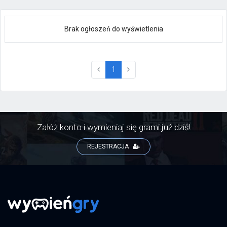
Brak ogłoszeń do wyświetlenia
(current)
1
Załóż konto i wymieniaj się grami już dziś!
REJESTRACJA