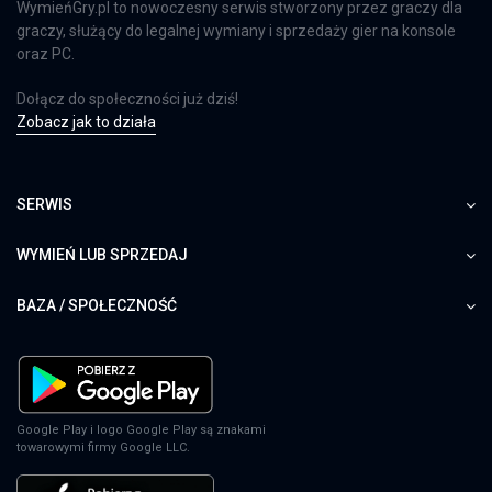
WymieńGry.pl to nowoczesny serwis stworzony przez graczy dla
graczy, służący do legalnej wymiany i sprzedaży gier na konsole
oraz PC.
Dołącz do społeczności już dziś!
Zobacz jak to działa
SERWIS
WYMIEŃ LUB SPRZEDAJ
BAZA / SPOŁECZNOŚĆ
Google Play i logo Google Play są znakami
towarowymi firmy Google LLC.