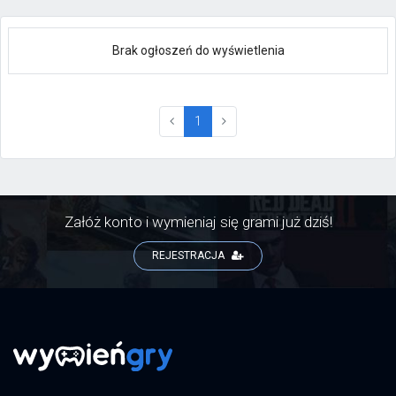
Brak ogłoszeń do wyświetlenia
(current)
1
Załóż konto i wymieniaj się grami już dziś!
REJESTRACJA