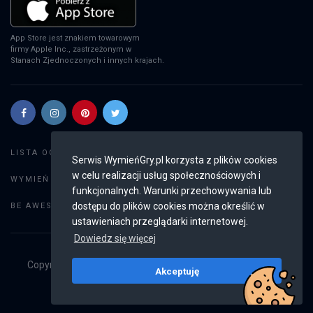
App Store jest znakiem towarowym
firmy Apple Inc., zastrzeżonym w
Stanach Zjednoczonych i innych krajach.
Szukaj gier
LISTA OGŁOSZEŃ:
Serwis WymieńGry.pl korzysta z plików cookies
w celu realizacji usług społecznościowych i
Dodaj ogłoszenie
WYMIEŃ GRY:
funkcjonalnych. Warunki przechowywania lub
Weryfikacja konta
dostępu do plików cookies można określić w
BE AWESOME:
ustawieniach przeglądarki internetowej.
Dowiedz się więcej
Copyright © 2019 - 2026
WymieńGry.pl
Wszystkie prawa
Akceptuję
zastrzeżone
v2.8.4