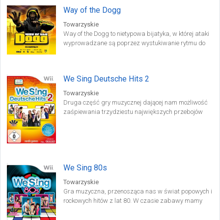
Way of the Dogg
Towarzyskie
Way of the Dogg to nietypowa bijatyka, w której ataki
wyprowadzane są poprzez wystukiwanie rytmu do
utworów muzycznych autorstwa Snoop Dogga.
We Sing Deutsche Hits 2
Towarzyskie
Druga część gry muzycznej dającej nam możliwość
zaśpiewania trzydziestu największych przebojów
pochodzących prosto z Niemiec. Produkcja oferuje
możliwość zabawy czterem graczom jednocześnie i
daje szansę rywalizacji w kilku zróżnicowanych
trybach rozgrywki.
We Sing 80s
Towarzyskie
Gra muzyczna, przenosząca nas w świat popowych i
rockowych hitów z lat 80. W czasie zabawy mamy
okazję przetestować swoje umiejętności wokalne oraz
wyczucie rytmu i tempa w ponad 30 znanych