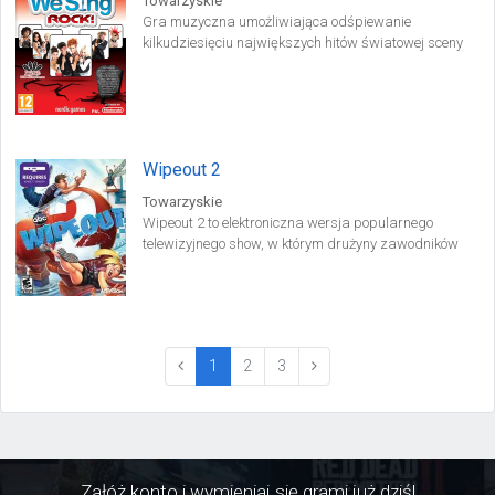
Towarzyskie
Gra muzyczna umożliwiająca odśpiewanie
kilkudziesięciu największych hitów światowej sceny
rocka. Produkcja pozwala na wspólną zabawę
czterem graczom jednocześnie i zawiera szereg
różnorodnych trybów rozgrywki przeznaczonych także
dla solowych wykonawców.
Wipeout 2
Towarzyskie
Wipeout 2 to elektroniczna wersja popularnego
telewizyjnego show, w którym drużyny zawodników
rywalizują na pełnym niespodzianek torze przeszkód.
(current)
1
2
3
Załóż konto i wymieniaj się grami już dziś!