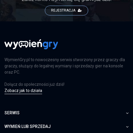
REJESTRACJA
WymieńGry.pl to nowoczesny serwis stworzony przez graczy dla
graczy, służący do legalnej wymiany i sprzedaży gier na konsole
oraz PC.
Dołącz do społeczności już dziś!
Zobacz jak to działa
SERWIS
WYMIEŃ LUB SPRZEDAJ