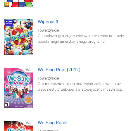
utworach z epoki.
Wipeout 3
Towarzyskie
Casualowa gra zręcznościowa stworzona na bazie
popularnego amerykańskiego programu
rozrywkowego emitowanego w Polsce przez stację
TVN pod nazwą Wipeout – Wymiatacze.
We Sing Pop! (2012)
Towarzyskie
Gra muzyczna dająca możliwość zaśpiewania aż
trzydziestu przebojów światowej sceny muzyki pop.
Produkcja francuskiego studia Le Cortex pozwala na
zabawę czterem graczom jednocześnie.
We Sing Rock!