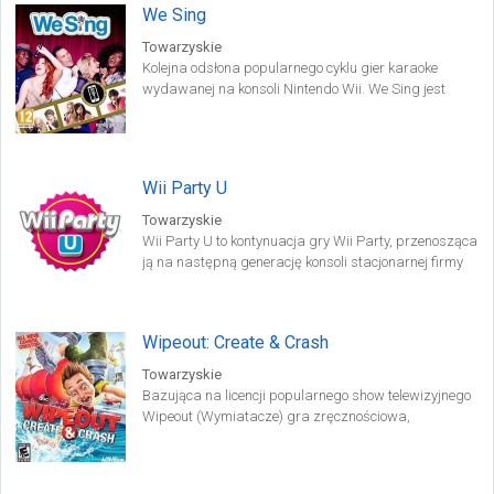
We Sing
Towarzyskie
Kolejna odsłona popularnego cyklu gier karaoke
wydawanej na konsoli Nintendo Wii. We Sing jest
swego rodzaju rebootem serii.
Wii Party U
Towarzyskie
Wii Party U to kontynuacja gry Wii Party, przenosząca
ją na następną generację konsoli stacjonarnej firmy
Nintendo. Tak jak w pierwowzorze, wyprawiamy
imprezę dla maksymalnie czterech osób, które
rywalizują ze sobą w wielu wesołych konkurencjach.
Wipeout: Create & Crash
Towarzyskie
Bazująca na licencji popularnego show telewizyjnego
Wipeout (Wymiatacze) gra zręcznościowa,
zaprojektowana z myślą o towarzyskiej rywalizacji.
Zadaniem graczy jest pokonać tor przeszkód w
czasie krótszym od konkurentów.