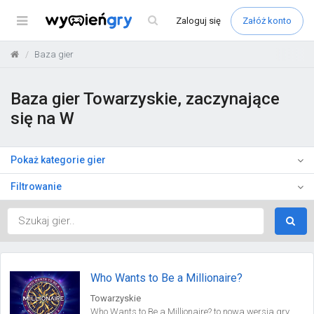
Menu
Zaloguj
się
Załóż konto
Baza gier
Baza gier Towarzyskie, zaczynające
się na W
Pokaż kategorie gier
Filtrowanie
Who Wants to Be a Millionaire?
Towarzyskie
Who Wants to Be a Millionaire? to nowa wersja gry