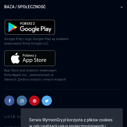
BAZA / SPOŁECZNOŚĆ
Google Play i logo Google Play są znakami
towarowymi firmy Google LLC.
App Store jest znakiem towarowym
firmy Apple Inc., zastrzeżonym w
Stanach Zjednoczonych i innych krajach.
Szukaj gier
LISTA OGŁOSZEŃ:
Serwis WymieńGry.pl korzysta z plików cookies
w celu realizacji usług społecznościowych i